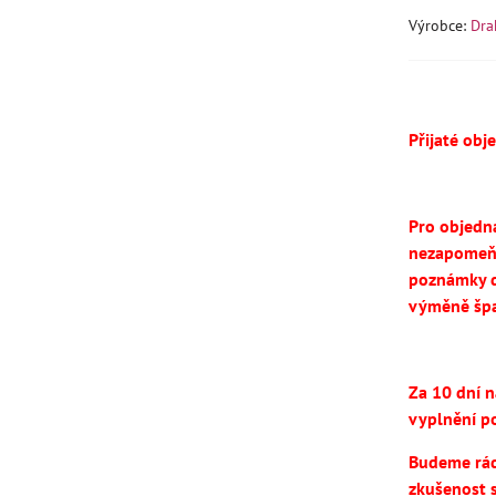
Výrobce:
Dra
Přijaté obj
Pro objedn
nezapomeň
poznámky d
výměně špa
Za 10 dní 
vyplnění po
Budeme rádi
zkušenost 