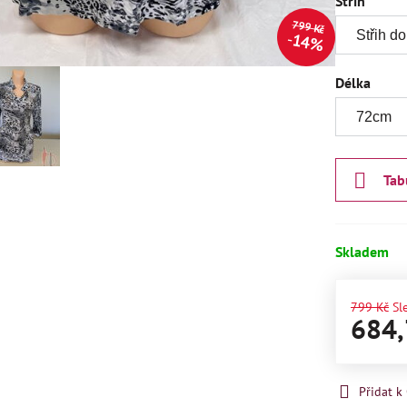
Střih
799 Kč
14%
Délka
Tab
Skladem
799 Kč
Sl
684,
Přidat 