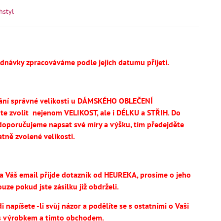
hstyl
ednávky zpracováváme podle jejich datumu přijetí.
ání správné velikosti u DÁMSKÉHO OBLEČENÍ
te
zvolit
nejenom VELIKOST, ale i DÉLKU a STŘIH.
Do
oporučujeme napsat své míry a výšku, tím předejděte
tně zvolené velikosti.
na Váš email přijde dotazník od HEUREKA, prosíme o jeho
uze pokud jste zásilku již obdrželi.
 napíšete -li svůj názor a podělíte se s ostatními o Vaši
s výrobkem a tímto obchodem.