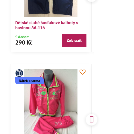
Dětské slabé šusťákové kalhoty s
Bavlněné letní kalh
bavlnou 86-116
104,110,116
Skladem
Skladem
Zobrazit
290 Kč
290 Kč
Dárek zdarma