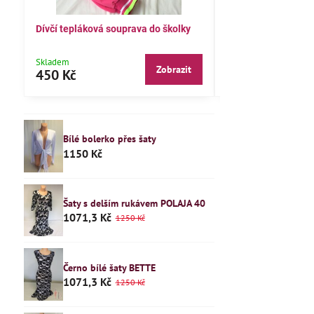
Dívčí tepláková souprava do školky
Dětské pyžamo 122
Skladem
Skladem
Zobrazit
450 Kč
240 Kč
Bílé bolerko přes šaty
1150 Kč
Šaty s delším rukávem POLAJA 40
1071,3 Kč
1250 Kč
Černo bílé šaty BETTE
1071,3 Kč
1250 Kč