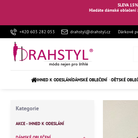
SLEVA 15%
Hledáte dámské oblečení 
+420 603 282 053
drahstyl@drahstyl.cz
Dárkové p
IHNED K ODESLÁNÍ
DÁMSKÉ OBLEČENÍ
DĚTSKÉ OBLE
Kategorie
AKCE - IHNED K ODESLÁNÍ
DÁMSKÉ OBLEČENÍ