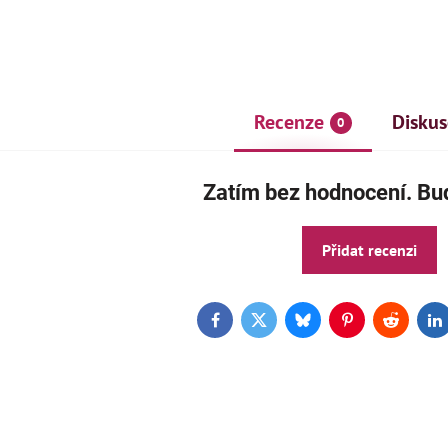
Recenze
Diskus
0
Zatím bez hodnocení. Buď
Přidat recenzi
AKCE
ČE
Facebook
Twitter
Bluesky
Pinterest
Reddit
L