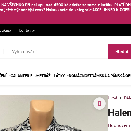
 NA VŠECHNO Při nákupu nad 4500 kč odečte se samo z košíku. PLATÍ DNE
za ještě výhodnější ceny? Nakoukněte
do kategorie AKCE- IHNED K ODES
oukazy
Kontakty
Hledat
ČENÍ
GALANTERIE
METRÁŽ - LÁTKY
DOMÁCNOST
DÁMSKÁ A PÁNSKÁ O
Úvod
DÁM
Hale
Hodnocení