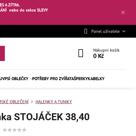
S A ZÍTRA.
LÁNÍ
nebo
do sekce SLEVY
✕
Panel uživatele
Nákupní košík
0 Kč
BUV
PSÍ OBLEČKY
POTŘEBY PRO ZVÍŘATA
ŠPERKY
KABELKY
SKÉ OBLEČENÍ
HALENKY A TUNIKY
nka STOJÁČEK 38,40