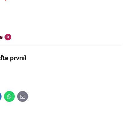
e
0
te první!
SKÝ VÝROBEK
NOVINKA
IHNED K DODÁNÍ
inkedIn
WhatsApp
E-
mail