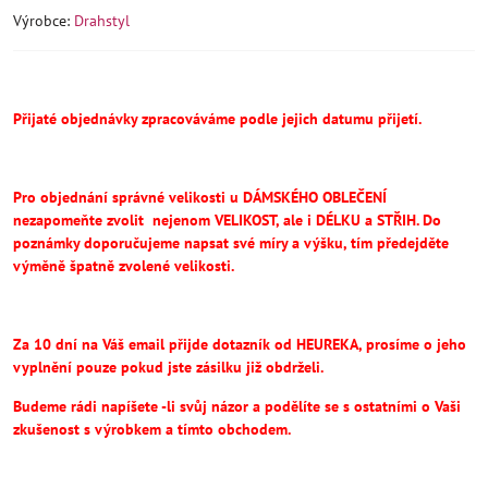
Výrobce:
Drahstyl
Přijaté objednávky zpracováváme podle jejich datumu přijetí.
Pro objednání správné velikosti u DÁMSKÉHO OBLEČENÍ
nezapomeňte
zvolit
nejenom VELIKOST, ale i DÉLKU a STŘIH.
Do
poznámky doporučujeme napsat své míry a výšku, tím předejděte
výměně špatně zvolené velikosti.
Za 10 dní na Váš email přijde dotazník od HEUREKA, prosíme o jeho
vyplnění pouze pokud jste zásilku již obdrželi.
Budeme rádi napíšete -li svůj názor a podělíte se s ostatními o Vaši
zkušenost s výrobkem a tímto obchodem.