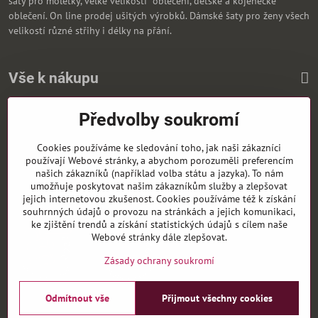
šaty pro moletky, velké velikosti oblečení, dětské a kojenecké
oblečení. On line prodej ušitých výrobků. Dámské šaty pro ženy všech
velikostí různé střihy i délky na přání.
Vše k nákupu
Předvolby soukromí
Zasíláme i na Slovensko
Cookies používáme ke sledování toho, jak naši zákazníci
používají Webové stránky, a abychom porozuměli preferencím
našich zákazníků (například volba státu a jazyka). To nám
umožňuje poskytovat našim zákazníkům služby a zlepšovat
jejich internetovou zkušenost. Cookies používáme též k získání
souhrnných údajů o provozu na stránkách a jejich komunikaci,
ke zjištění trendů a získání statistických údajů s cílem naše
Webové stránky dále zlepšovat.
Zásady ochrany soukromí
Odmítnout vše
Přijmout všechny cookies
©
2026
Copyright
Předvolby soukromí
Zásady ochrany soukromí