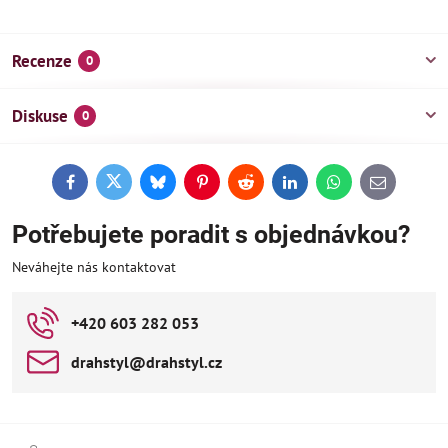
Recenze
0
Diskuse
0
Facebook
Twitter
Bluesky
Pinterest
Reddit
LinkedIn
WhatsApp
E-
mail
Potřebujete poradit s objednávkou?
Neváhejte nás kontaktovat
+420 603 282 053
drahstyl​@drahstyl​.cz