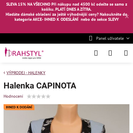
SLEVA 15% NA VŠECHNO Při nákupu nad 4500 kč odečte se samo z
košíku. PLATÍ DNES A ZÍTRA.
Hledáte dámské oblečení za ještě výhodnější ceny? Nakoukněte
do
✕
kategorie AKCE- IHNED K ODESLÁNÍ
nebo
do sekce SLEVY
Panel uživatele
VÝPRODEJ - HALENKY
Halenka CAPINOTA
Hodnocení
IHNED K DODÁNÍ