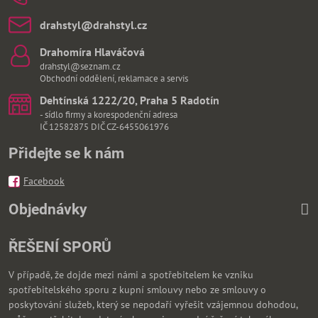
drahstyl​@drahstyl​.cz
Drahomíra Hlaváčová
drahstyl@seznam.cz
Obchodní oddělení, reklamace a servis
Dehtínská 1222/20, Praha 5 Radotín
- sídlo firmy a korespodenční adresa
IČ 12582875 DIČ CZ-6455061976
Přidejte se k nám
Facebook
Objednávky
ŘEŠENÍ SPORŮ
V případě, že dojde mezi námi a spotřebitelem ke vzniku
spotřebitelského sporu z kupní smlouvy nebo ze smlouvy o
poskytování služeb, který se nepodaří vyřešit vzájemnou dohodou,