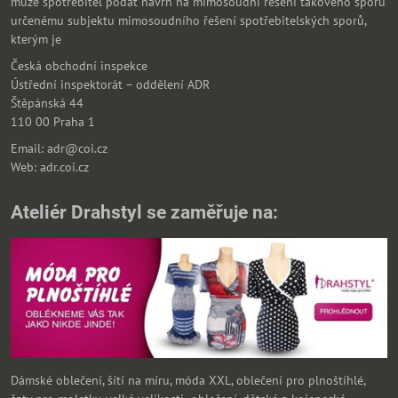
může spotřebitel podat návrh na mimosoudní řešení takového sporu
určenému subjektu mimosoudního řešení spotřebitelských sporů,
kterým je
Česká obchodní inspekce
Ústřední inspektorát – oddělení ADR
Štěpánská 44
110 00 Praha 1
Email: adr@coi.cz
Web: adr.coi.cz
Ateliér Drahstyl se zaměřuje na:
Dámské oblečení, šítí na míru, móda XXL, oblečení pro plnoštíhlé,