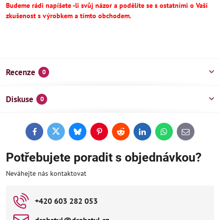
Budeme rádi napíšete -li svůj názor a podělíte se s ostatními o Vaši
zkušenost s výrobkem a tímto obchodem.
Recenze
0
Diskuse
0
Facebook
Twitter
Bluesky
Pinterest
Reddit
LinkedIn
WhatsApp
E-
mail
Potřebujete poradit s objednávkou?
Neváhejte nás kontaktovat
+420 603 282 053
drahstyl​@drahstyl​.cz