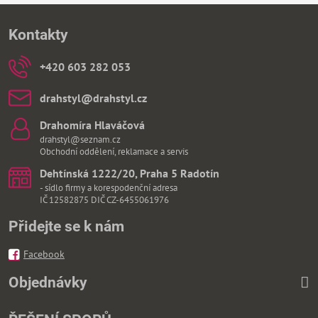
Kontakty
+420 603 282 053
drahstyl​@drahstyl​.cz
Drahomíra Hlaváčová
drahstyl@seznam.cz
Obchodní oddělení, reklamace a servis
Dehtínská 1222/20, Praha 5 Radotín
- sídlo firmy a korespodenční adresa
IČ 12582875 DIČ CZ-6455061976
Přidejte se k nám
Facebook
Objednávky