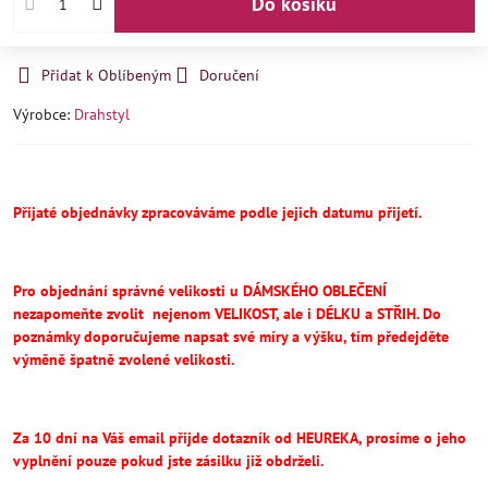
Do košíku
Přidat k Oblíbeným
Doručení
Výrobce:
Drahstyl
Přijaté objednávky zpracováváme podle jejich datumu přijetí.
Pro objednání správné velikosti u DÁMSKÉHO OBLEČENÍ
nezapomeňte
zvolit
nejenom VELIKOST, ale i DÉLKU a STŘIH.
Do
poznámky doporučujeme napsat své míry a výšku, tím předejděte
výměně špatně zvolené velikosti.
Za 10 dní na Váš email přijde dotazník od HEUREKA, prosíme o jeho
vyplnění pouze pokud jste zásilku již obdrželi.