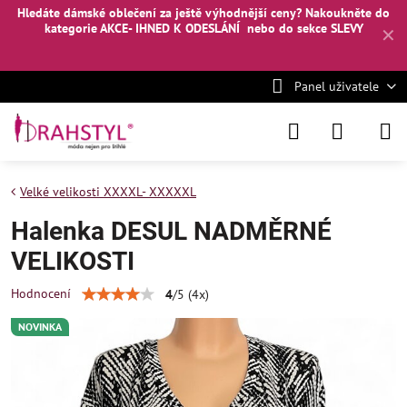
Hledáte dámské oblečení za ještě výhodnější ceny? Nakoukněte
do
kategorie AKCE- IHNED K ODESLÁNÍ
nebo
do sekce SLEVY
✕
Panel uživatele
Velké velikosti XXXXL- XXXXXL
Halenka DESUL NADMĚRNÉ
VELIKOSTI
Hodnocení
4
/
5
(
4
x)
NOVINKA