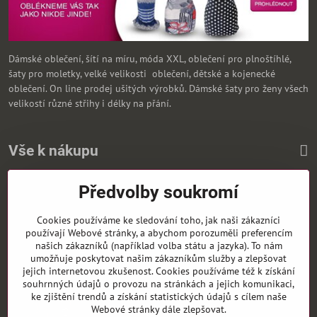
Dámské oblečení, šítí na míru, móda XXL, oblečení pro plnoštíhlé,
šaty pro moletky, velké velikosti oblečení, dětské a kojenecké
oblečení. On line prodej ušitých výrobků. Dámské šaty pro ženy všech
velikostí různé střihy i délky na přání.
Vše k nákupu
Předvolby soukromí
Zasíláme i na Slovensko
Cookies používáme ke sledování toho, jak naši zákazníci
používají Webové stránky, a abychom porozuměli preferencím
našich zákazníků (například volba státu a jazyka). To nám
umožňuje poskytovat našim zákazníkům služby a zlepšovat
jejich internetovou zkušenost. Cookies používáme též k získání
souhrnných údajů o provozu na stránkách a jejich komunikaci,
ke zjištění trendů a získání statistických údajů s cílem naše
Webové stránky dále zlepšovat.