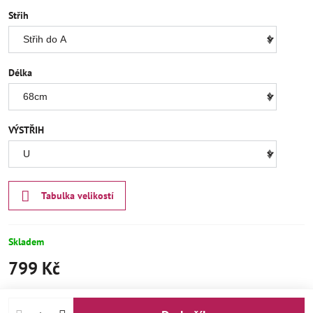
Střih
Délka
VÝSTŘIH
Tabulka velikostí
Skladem
799 Kč