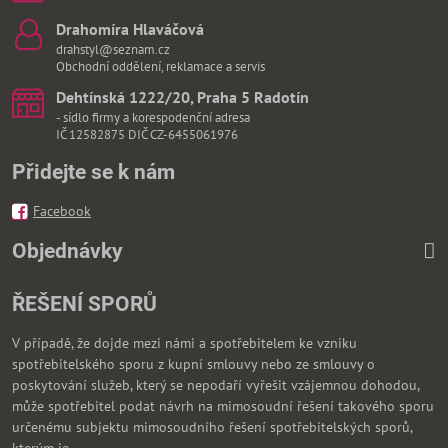
Drahomíra Hlaváčová
drahstyl@seznam.cz
Obchodní oddělení, reklamace a servis
Dehtínská 1222/20, Praha 5 Radotín
- sídlo firmy a korespodenční adresa
IČ 12582875 DIČ CZ-6455061976
Přidejte se k nám
Facebook
Objednávky
ŘEŠENÍ SPORŮ
V případě, že dojde mezi námi a spotřebitelem ke vzniku
spotřebitelského sporu z kupní smlouvy nebo ze smlouvy o
poskytování služeb, který se nepodaří vyřešit vzájemnou dohodou,
může spotřebitel podat návrh na mimosoudní řešení takového sporu
určenému subjektu mimosoudního řešení spotřebitelských sporů,