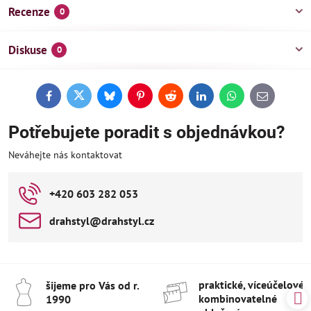
Recenze
0
Diskuse
0
Facebook
Twitter
Bluesky
Pinterest
Reddit
LinkedIn
WhatsApp
E-
mail
Potřebujete poradit s objednávkou?
Neváhejte nás kontaktovat
+420 603 282 053
drahstyl​@drahstyl​.cz
praktické, víceúčelové 
šijeme pro Vás od r​.
kombinovatelné
1990