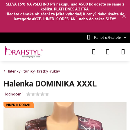
SLEVA 15% NA VŠECHNO Při nákupu nad 4500 kč odečte se samo z
košíku. PLATÍ DNES A ZÍTRA.
Hledáte dámské oblečení za ještě výhodnější ceny? Nakoukněte
do
✕
kategorie AKCE- IHNED K ODESLÁNÍ
nebo
do sekce SLEVY
Panel uživatele
Halenky - tuniky- kratky -rukav
Halenka DOMINIKA XXXL
Hodnocení
IHNED K DODÁNÍ