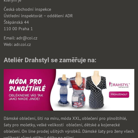
kterým je
Česká obchodní inspekce
Ústřední inspektorát – oddělení ADR
Štěpánská 44
110 00 Praha 1
Email: adr@coi.cz
Web: adr.coi.cz
Ateliér Drahstyl se zaměřuje na:
Dámské oblečení, šítí na míru, móda XXL, oblečení pro plnoštíhlé,
šaty pro moletky, velké velikosti oblečení, dětské a kojenecké
oblečení. On line prodej ušitých výrobků. Dámské šaty pro ženy všech
velikostí různé střihy i délky na přání.