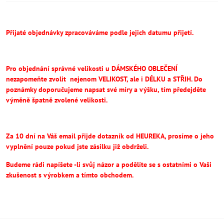
Přijaté objednávky zpracováváme podle jejich datumu přijetí.
Pro objednání správné velikosti u DÁMSKÉHO OBLEČENÍ
nezapomeňte
zvolit
nejenom VELIKOST, ale i DÉLKU a STŘIH.
Do
poznámky doporučujeme napsat své míry a výšku, tím předejděte
výměně špatně zvolené velikosti.
Za 10 dní na Váš email přijde dotazník od HEUREKA, prosíme o jeho
vyplnění pouze pokud jste zásilku již obdrželi.
Budeme rádi napíšete -li svůj názor a podělíte se s ostatními o Vaši
zkušenost s výrobkem a tímto obchodem.