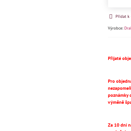
Přidat 
Výrobce:
Dra
Přijaté obj
Pro objedn
nezapomeň
poznámky d
výměně špa
Za 10 dní 