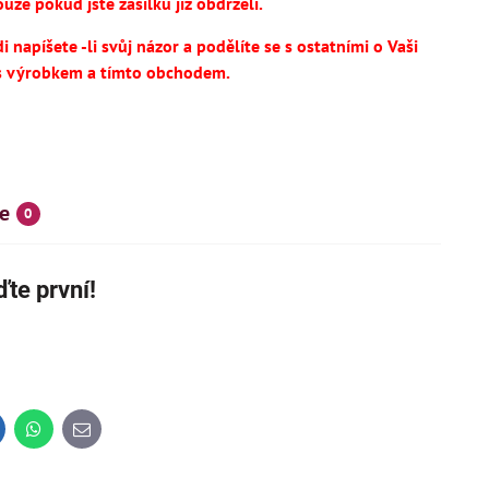
uze pokud jste zásilku již obdrželi.
 napíšete -li svůj názor a podělíte se s ostatními o Vaši
s výrobkem a tímto obchodem.
e
0
te první!
SKÝ VÝROBEK
NOVINKA
IHNED K DODÁNÍ
inkedIn
WhatsApp
E-
mail
14
695 Kč