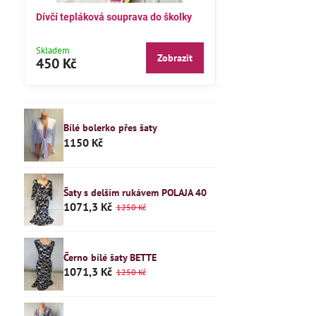
Dívčí tepláková souprava do školky
Dětské pyžamo 122
Skladem
Skladem
Zobrazit
450 Kč
240 Kč
Bílé bolerko přes šaty
1150 Kč
Šaty s delším rukávem POLAJA 40
1071,3 Kč
1250 Kč
Černo bílé šaty BETTE
1071,3 Kč
1250 Kč