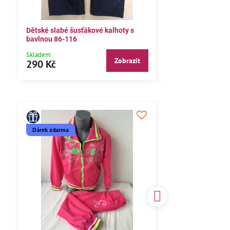
Dětské slabé šusťákové kalhoty s
Bavlněné letní kalh
bavlnou 86-116
104,110,116
Skladem
Skladem
Zobrazit
290 Kč
290 Kč
Dárek zdarma