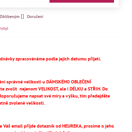
k Oblíbeným
Doručení
hstyl
ednávky zpracováváme podle jejich datumu přijetí.
ání správné velikosti u DÁMSKÉHO OBLEČENÍ
te
zvolit
nejenom VELIKOST, ale i DÉLKU a STŘIH.
Do
oporučujeme napsat své míry a výšku, tím předejděte
tně zvolené velikosti.
na Váš email přijde dotazník od HEUREKA, prosíme o jeho