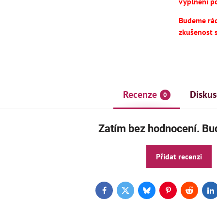
vyplnění po
Budeme rádi
zkušenost 
Recenze
Diskus
0
AKCE
Zatím bez hodnocení. Buď
ČE
Přidat recenzi
Facebook
Twitter
Bluesky
Pinterest
Reddit
L