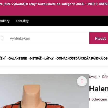
za ještě výhodnější ceny? Nakoukněte
do kategorie AKCE- IHNED K ODES
oukazy
Kontakty
Hledat
ČENÍ
GALANTERIE
METRÁŽ - LÁTKY
DOMÁCNOST
DÁMSKÁ A PÁNSKÁ O
Úvod
DÁM
Hale
Hodnocení