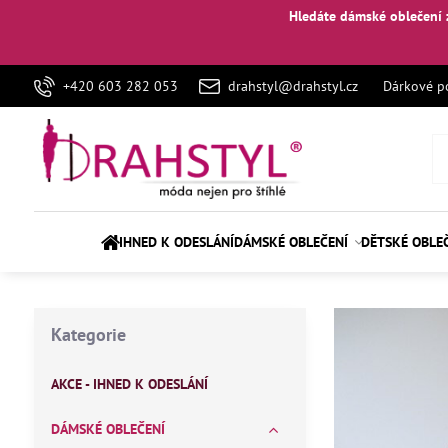
Hledáte dámské oblečení 
+420 603 282 053
drahstyl@drahstyl.cz
Dárkové p
IHNED K ODESLÁNÍ
DÁMSKÉ OBLEČENÍ
DĚTSKÉ OBLE
Kategorie
AKCE - IHNED K ODESLÁNÍ
DÁMSKÉ OBLEČENÍ