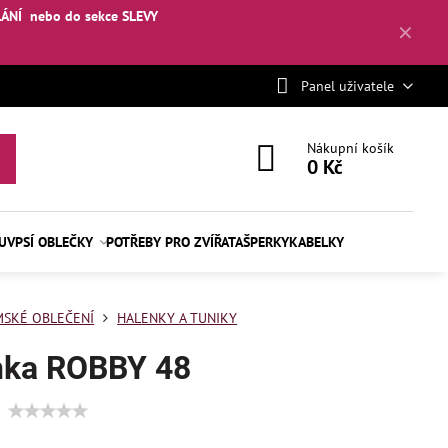
LÁNÍ
nebo
do sekce SLEVY
✕
Panel uživatele
Nákupní košík
0 Kč
BUV
PSÍ OBLEČKY
POTŘEBY PRO ZVÍŘATA
ŠPERKY
KABELKY
SKÉ OBLEČENÍ
HALENKY A TUNIKY
nka ROBBY 48