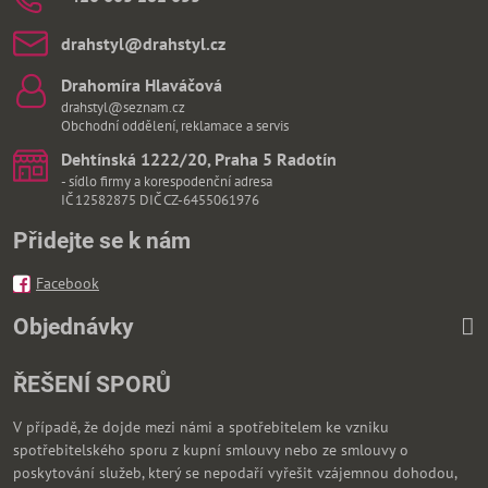
drahstyl​@drahstyl​.cz
Drahomíra Hlaváčová
drahstyl@seznam.cz
Obchodní oddělení, reklamace a servis
Dehtínská 1222/20, Praha 5 Radotín
- sídlo firmy a korespodenční adresa
IČ 12582875 DIČ CZ-6455061976
Přidejte se k nám
Facebook
Objednávky
ŘEŠENÍ SPORŮ
V případě, že dojde mezi námi a spotřebitelem ke vzniku
spotřebitelského sporu z kupní smlouvy nebo ze smlouvy o
poskytování služeb, který se nepodaří vyřešit vzájemnou dohodou,