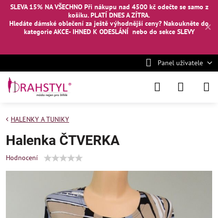
SLEVA 15% NA VŠECHNO Při nákupu nad 4500 kč odečte se samo z
košíku. PLATÍ DNES A ZÍTRA.
Hledáte dámské oblečení za ještě výhodnější ceny? Nakoukněte
do
✕
kategorie AKCE- IHNED K ODESLÁNÍ
nebo
do sekce SLEVY
Panel uživatele
HALENKY A TUNIKY
Halenka ČTVERKA
Hodnocení