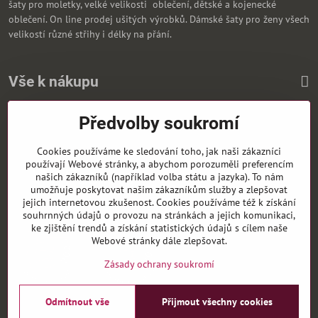
šaty pro moletky, velké velikosti oblečení, dětské a kojenecké
oblečení. On line prodej ušitých výrobků. Dámské šaty pro ženy všech
velikostí různé střihy i délky na přání.
Vše k nákupu
Předvolby soukromí
Zasíláme i na Slovensko
Cookies používáme ke sledování toho, jak naši zákazníci
používají Webové stránky, a abychom porozuměli preferencím
našich zákazníků (například volba státu a jazyka). To nám
umožňuje poskytovat našim zákazníkům služby a zlepšovat
jejich internetovou zkušenost. Cookies používáme též k získání
souhrnných údajů o provozu na stránkách a jejich komunikaci,
ke zjištění trendů a získání statistických údajů s cílem naše
Webové stránky dále zlepšovat.
Zásady ochrany soukromí
Odmítnout vše
Přijmout všechny cookies
©
2026
Copyright
Předvolby soukromí
Zásady ochrany soukromí