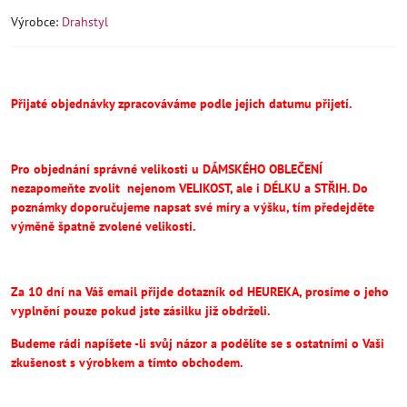
Výrobce:
Drahstyl
Přijaté objednávky zpracováváme podle jejich datumu přijetí.
Pro objednání správné velikosti u DÁMSKÉHO OBLEČENÍ
nezapomeňte
zvolit
nejenom VELIKOST, ale i DÉLKU a STŘIH.
Do
poznámky doporučujeme napsat své míry a výšku, tím předejděte
výměně špatně zvolené velikosti.
Za 10 dní na Váš email přijde dotazník od HEUREKA, prosíme o jeho
vyplnění pouze pokud jste zásilku již obdrželi.
Budeme rádi napíšete -li svůj názor a podělíte se s ostatními o Vaši
zkušenost s výrobkem a tímto obchodem.