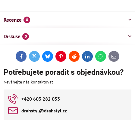
Recenze
0
Diskuse
0
Facebook
Twitter
Bluesky
Pinterest
Reddit
LinkedIn
WhatsApp
E-
mail
Potřebujete poradit s objednávkou?
Neváhejte nás kontaktovat
+420 603 282 053
drahstyl​@drahstyl​.cz