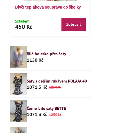
Dívčí tepláková souprava do školky
Dětské pyžamo 122
Skladem
Skladem
Zobrazit
450 Kč
240 Kč
Bílé bolerko přes šaty
1150 Kč
Šaty s delším rukávem POLAJA 40
1071,3 Kč
1250 Kč
Černo bílé šaty BETTE
1071,3 Kč
1250 Kč