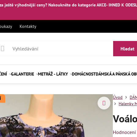
za ještě výhodnější ceny? Nakoukněte
do kategorie AKCE- IHNED K ODES
oukazy
Kontakty
Hledat
ČENÍ
GALANTERIE
METRÁŽ - LÁTKY
DOMÁCNOST
DÁMSKÁ A PÁNSKÁ O
Úvod
DÁM
Í
Halenky M
Voál
Hodnocení