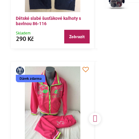
Dětské slabé šusťákové kalhoty s
Bavlněné letní kalh
bavlnou 86-116
104,110,116
Skladem
Skladem
Zobrazit
290 Kč
290 Kč
Dárek zdarma