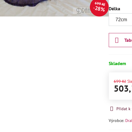
699 Kč
28%
Délka
Tab
Skladem
699 Kč
Sl
503,
Přidat 
Výrobce:
Dra