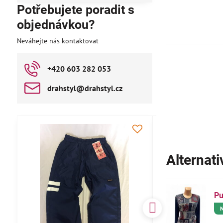
Potřebujete poradit s
objednávkou?
Neváhejte nás kontaktovat
+420 603 282 053
drahstyl​@drahstyl​.cz
AKCE
Alternati
Pu