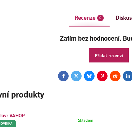
Recenze
Diskus
0
Zatím bez hodnocení. Buď
Přidat recenzi
AKCE
ČE
Facebook
Twitter
Bluesky
Pinterest
Reddit
L
vní produkty
lovr VAHOP
Skladem
NOVINKA