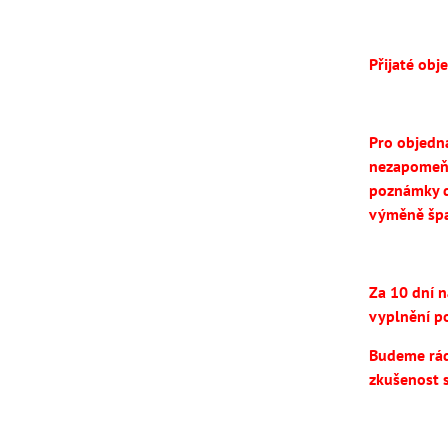
Přijaté obj
Pro objedn
nezapomeň
poznámky d
výměně špa
Za 10 dní 
vyplnění po
Budeme rádi
zkušenost 