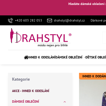
Hledáte dámské oblečení 
+420 603 282 053
drahstyl@drahstyl.cz
Dárkové p
IHNED K ODESLÁNÍ
DÁMSKÉ OBLEČENÍ
DĚTSKÉ OBLE
IHNED K DODÁN
Kategorie
AKCE - IHNED K ODESLÁNÍ
DÁMSKÉ OBLEČENÍ