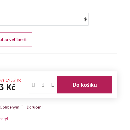
ulka velikostí
eva
195,7 Kč
Do košíku
3 Kč
k Oblíbeným
Doručení
hstyl