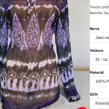
Trochu prů
tkanina. Vy
Barva
Velikost
Materiál
Střih