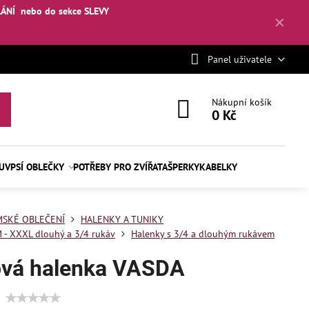
LÁNÍ
nebo
do sekce SLEVY
✕
Panel uživatele
Nákupní košík
0 Kč
BUV
PSÍ OBLEČKY
POTŘEBY PRO ZVÍŘATA
ŠPERKY
KABELKY
SKÉ OBLEČENÍ
HALENKY A TUNIKY
 - XXXL dlouhý a 3/4 rukáv
Halenky s 3/4 a dlouhým rukávem
ová halenka VASDA