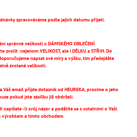
ednávky zpracováváme podle jejich datumu přijetí.
ání správné velikosti u DÁMSKÉHO OBLEČENÍ
te
zvolit
nejenom VELIKOST, ale i DÉLKU a STŘIH.
Do
oporučujeme napsat své míry a výšku, tím předejděte
tně zvolené velikosti.
na Váš email přijde dotazník od HEUREKA, prosíme o jeho
uze pokud jste zásilku již obdrželi.
 napíšete -li svůj názor a podělíte se s ostatními o Vaši
s výrobkem a tímto obchodem.