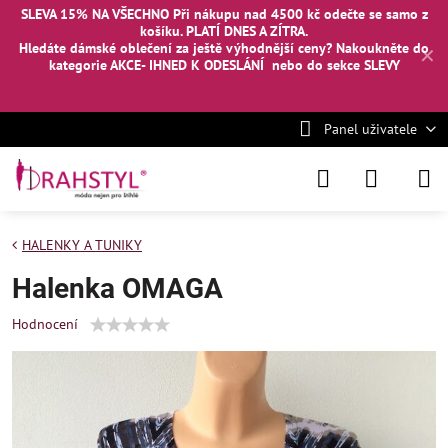
SLEVA 15% NA VŠECHNO Při nákupu nad 4500 kč odečte se samo z
košíku. PLATÍ DNES A ZÍTRA.
Hledáte dámské oblečení za ještě výhodnější ceny? Nakoukněte
do
✕
kategorie AKCE- IHNED K ODESLÁNÍ
nebo
do sekce SLEVY
Panel uživatele
HALENKY A TUNIKY
Halenka OMAGA
Hodnocení