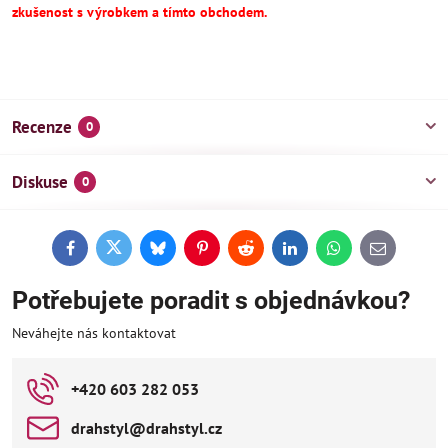
zkušenost s výrobkem a tímto obchodem.
Recenze
0
Diskuse
0
Facebook
Twitter
Bluesky
Pinterest
Reddit
LinkedIn
WhatsApp
E-
mail
Potřebujete poradit s objednávkou?
Neváhejte nás kontaktovat
+420 603 282 053
drahstyl​@drahstyl​.cz