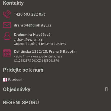
Kontakty
+420 603 282 053
drahstyl​@drahstyl​.cz
Drahomíra Hlaváčová
drahstyl@seznam.cz
Obchodní oddělení, reklamace a servis
Dehtínská 1222/20, Praha 5 Radotín
- sídlo firmy a korespodenční adresa
IČ 12582875 DIČ CZ-6455061976
Přidejte se k nám
Facebook
Objednávky
ŘEŠENÍ SPORŮ