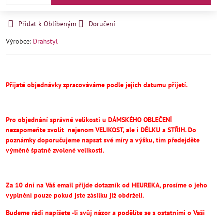
Přidat k Oblíbeným
Doručení
Výrobce:
Drahstyl
Přijaté objednávky zpracováváme podle jejich datumu přijetí.
Pro objednání správné velikosti u DÁMSKÉHO OBLEČENÍ
nezapomeňte
zvolit
nejenom VELIKOST, ale i DÉLKU a STŘIH.
Do
poznámky doporučujeme napsat své míry a výšku, tím předejděte
výměně špatně zvolené velikosti.
Za 10 dní na Váš email přijde dotazník od HEUREKA, prosíme o jeho
vyplnění pouze pokud jste zásilku již obdrželi.
Budeme rádi napíšete -li svůj názor a podělíte se s ostatními o Vaši