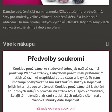
Dámské oblečení, šítí na míru, móda XXL, oblečení pro plnoštíhlé,
šaty pro moletky, velké velikosti oblečení, dětské a kojenecké
oblečení. On line prodej ušitých výrobků. Dámské šaty pro ženy všech
velikostí různé střihy i délky na přání.
Vše k nákupu
Předvolby soukromí
Zasíláme i na Slovensko
Cookies používáme ke sledování toho, jak naši zákazníci
používají Webové stránky, a abychom porozuměli preferencím
našich zákazníků (například volba státu a jazyka). To nám
umožňuje poskytovat našim zákazníkům služby a zlepšovat
jejich internetovou zkušenost. Cookies používáme též k získání
souhrnných údajů o provozu na stránkách a jejich komunikaci,
ke zjištění trendů a získání statistických údajů s cílem naše
Webové stránky dále zlepšovat.
Zásady ochrany soukromí