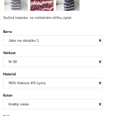
Slušivá halenka ve volitelném střihu, úplet
Barva
Velikost
Materiál
Rukáv