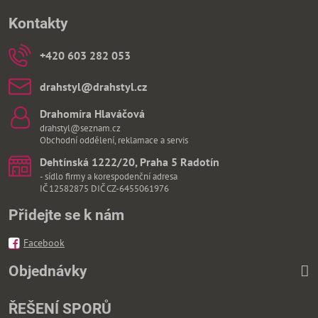
Kontakty
+420 603 282 053
drahstyl​@drahstyl​.cz
Drahomíra Hlaváčová
drahstyl@seznam.cz
Obchodní oddělení, reklamace a servis
Dehtínská 1222/20, Praha 5 Radotín
- sídlo firmy a korespodenční adresa
IČ 12582875 DIČ CZ-6455061976
Přidejte se k nám
Facebook
Objednávky
ŘEŠENÍ SPORŮ