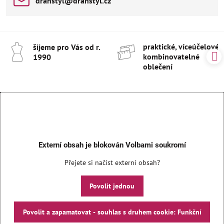
drahstyl​@drahstyl​.cz
praktické, víceúčelové 
šijeme pro Vás od r​.
kombinovatelné
1990
oblečení
Externí obsah je blokován Volbami soukromí
Přejete si načíst externí obsah?
Povolit jednou
Povolit a zapamatovat - souhlas s druhem cookie: Funkční