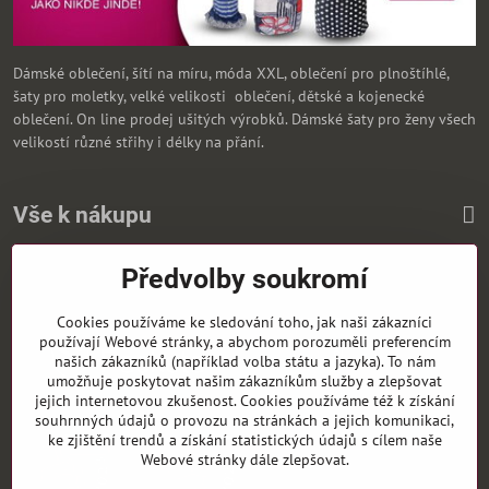
Dámské oblečení, šítí na míru, móda XXL, oblečení pro plnoštíhlé,
šaty pro moletky, velké velikosti oblečení, dětské a kojenecké
oblečení. On line prodej ušitých výrobků. Dámské šaty pro ženy všech
velikostí různé střihy i délky na přání.
Vše k nákupu
Předvolby soukromí
Zasíláme i na Slovensko
Cookies používáme ke sledování toho, jak naši zákazníci
používají Webové stránky, a abychom porozuměli preferencím
našich zákazníků (například volba státu a jazyka). To nám
umožňuje poskytovat našim zákazníkům služby a zlepšovat
jejich internetovou zkušenost. Cookies používáme též k získání
souhrnných údajů o provozu na stránkách a jejich komunikaci,
ke zjištění trendů a získání statistických údajů s cílem naše
Webové stránky dále zlepšovat.