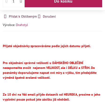
Do košíku
Přidat k Oblíbeným
Doručení
Výrobce:
Drahstyl
Přijaté objednávky zpracováváme podle jejich datumu přijetí.
Pro objednání správné velikosti u DÁMSKÉHO OBLEČENÍ
nezapomeňte
zvolit
nejenom VELIKOST, ale i DÉLKU a STŘIH.
Do
poznámky doporučujeme napsat své míry a výšku, tím předejděte
výměně špatně zvolené velikosti.
Za 10 dní na Váš email přijde dotazník od HEUREKA, prosíme o jeho
vyplnění pouze pokud jste zásilku již obdrželi.