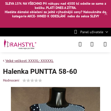
SLEVA 15% NA VŠECHNO Při nákupu nad 4500 kč odečte se samo z
košíku. PLATÍ DNES A ZÍTRA.
Hledáte dámské oblečení za ještě výhodnější ceny? Nakoukněte
do
✕
kategorie AKCE- IHNED K ODESLÁNÍ
nebo
do sekce SLEVY
Panel uživatele
Velké velikosti XXXXL- XXXXXL
Halenka PUNTTA 58-60
Hodnocení