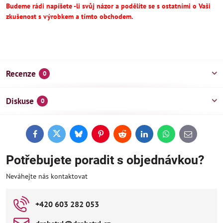
Budeme rádi napíšete -li svůj názor a podělíte se s ostatními o Vaši
zkušenost s výrobkem a tímto obchodem.
Recenze
0
Diskuse
0
Facebook
Twitter
Bluesky
Pinterest
Reddit
LinkedIn
WhatsApp
E-
mail
Potřebujete poradit s objednávkou?
Neváhejte nás kontaktovat
+420 603 282 053