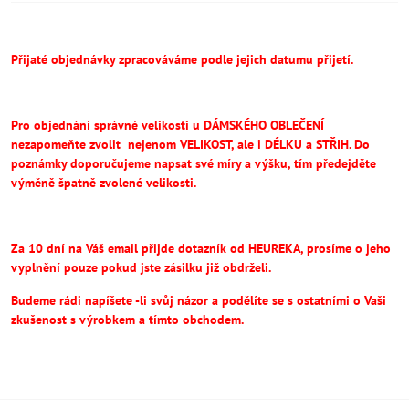
Přijaté objednávky zpracováváme podle jejich datumu přijetí.
Pro objednání správné velikosti u DÁMSKÉHO OBLEČENÍ
nezapomeňte
zvolit
nejenom VELIKOST, ale i DÉLKU a STŘIH.
Do
poznámky doporučujeme napsat své míry a výšku, tím předejděte
výměně špatně zvolené velikosti.
Za 10 dní na Váš email přijde dotazník od HEUREKA, prosíme o jeho
vyplnění pouze pokud jste zásilku již obdrželi.
Budeme rádi napíšete -li svůj názor a podělíte se s ostatními o Vaši
zkušenost s výrobkem a tímto obchodem.