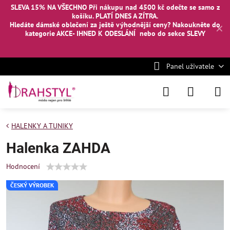
SLEVA 15% NA VŠECHNO Při nákupu nad 4500 kč odečte se samo z
košíku. PLATÍ DNES A ZÍTRA.
Hledáte dámské oblečení za ještě výhodnější ceny? Nakoukněte
do
✕
kategorie AKCE- IHNED K ODESLÁNÍ
nebo
do sekce SLEVY
Panel uživatele
HALENKY A TUNIKY
Halenka ZAHDA
Hodnocení
ČESKÝ VÝROBEK