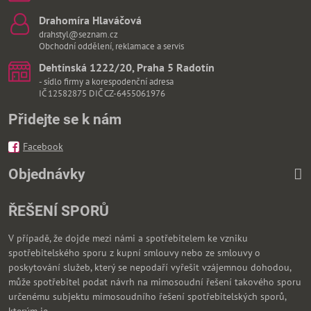
Drahomíra Hlaváčová
drahstyl@seznam.cz
Obchodní oddělení, reklamace a servis
Dehtínská 1222/20, Praha 5 Radotín
- sídlo firmy a korespodenční adresa
IČ 12582875 DIČ CZ-6455061976
Přidejte se k nám
Facebook
Objednávky
ŘEŠENÍ SPORŮ
V případě, že dojde mezi námi a spotřebitelem ke vzniku
spotřebitelského sporu z kupní smlouvy nebo ze smlouvy o
poskytování služeb, který se nepodaří vyřešit vzájemnou dohodou,
může spotřebitel podat návrh na mimosoudní řešení takového sporu
určenému subjektu mimosoudního řešení spotřebitelských sporů,