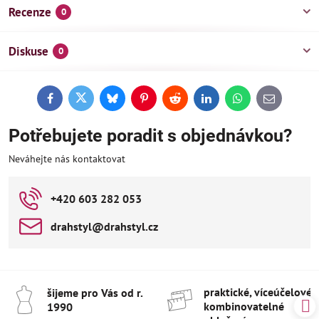
Recenze
0
Diskuse
0
Facebook
Twitter
Bluesky
Pinterest
Reddit
LinkedIn
WhatsApp
E-
mail
Potřebujete poradit s objednávkou?
Neváhejte nás kontaktovat
+420 603 282 053
drahstyl​@drahstyl​.cz
praktické, víceúčelové 
šijeme pro Vás od r​.
kombinovatelné
1990