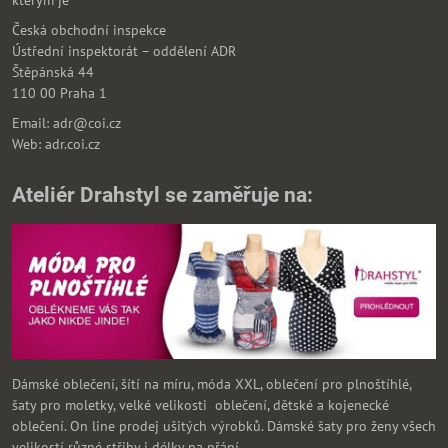
kterým je
Česká obchodní inspekce
Ústřední inspektorát – oddělení ADR
Štěpánská 44
110 00 Praha 1
Email: adr@coi.cz
Web: adr.coi.cz
Ateliér Drahstyl se zaměřuje na:
Dámské oblečení, šítí na míru, móda XXL, oblečení pro plnoštíhlé,
šaty pro moletky, velké velikosti oblečení, dětské a kojenecké
oblečení. On line prodej ušitých výrobků. Dámské šaty pro ženy všech
velikostí různé střihy i délky na přání.