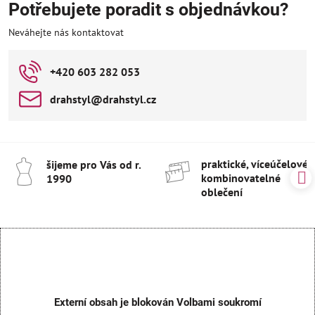
Potřebujete poradit s objednávkou?
Neváhejte nás kontaktovat
+420 603 282 053
drahstyl​@drahstyl​.cz
praktické, víceúčelové 
šijeme pro Vás od r​.
kombinovatelné
1990
oblečení
Externí obsah je blokován Volbami soukromí