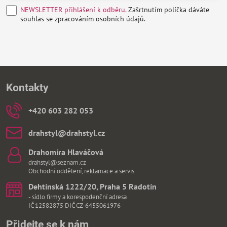
NEWSLETTER přihlášení k odběru.
Zašrtnutím políčka dáváte
souhlas se zpracováním osobních údajů.
Kontakty
+420 603 282 053
drahstyl​@drahstyl​.cz
Drahomíra Hlaváčová
drahstyl@seznam.cz
Obchodní oddělení, reklamace a servis
Dehtínská 1222/20, Praha 5 Radotín
- sídlo firmy a korespodenční adresa
IČ 12582875 DIČ CZ-6455061976
Přidejte se k nám