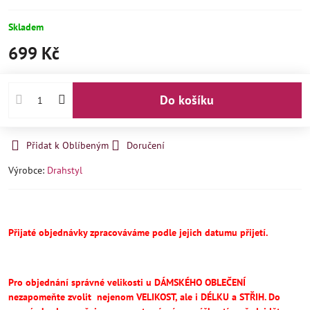
Skladem
699 Kč
Do košíku
Přidat k Oblíbeným
Doručení
Výrobce:
Drahstyl
Přijaté objednávky zpracováváme podle jejich datumu přijetí.
Pro objednání správné velikosti u DÁMSKÉHO OBLEČENÍ
nezapomeňte
zvolit
nejenom VELIKOST, ale i DÉLKU a STŘIH.
Do