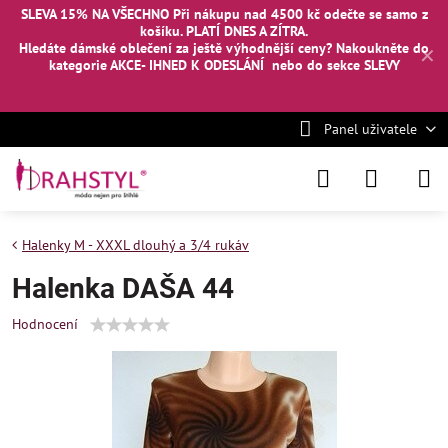
SLEVA 15% NA VŠECHNO Při nákupu nad 4500 kč odečte se samo z
košíku. PLATÍ DNES A ZÍTRA.
Hledáte dámské oblečení za ještě výhodnější ceny? Nakoukněte
do
✕
kategorie AKCE- IHNED K ODESLÁNÍ
nebo
do sekce SLEVY
Panel uživatele
Halenky M - XXXL dlouhý a 3/4 rukáv
Halenka DAŠA 44
Hodnocení