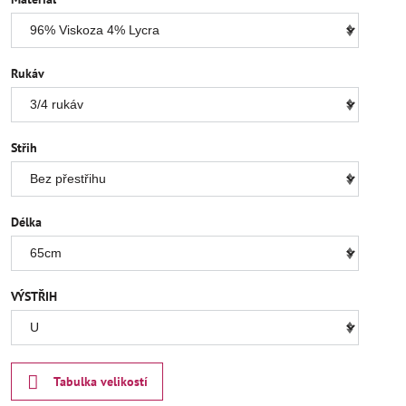
Rukáv
Střih
Délka
VÝSTŘIH
Tabulka velikostí