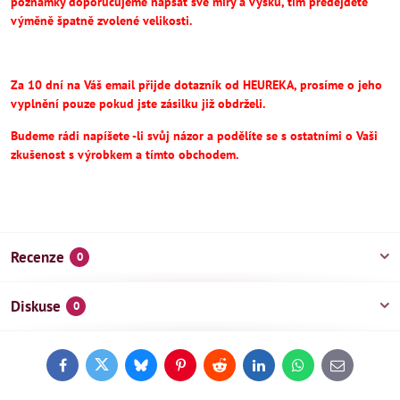
poznámky doporučujeme napsat své míry a výšku, tím předejděte
výměně špatně zvolené velikosti.
Za 10 dní na Váš email přijde dotazník od HEUREKA, prosíme o jeho
vyplnění pouze pokud jste zásilku již obdrželi.
Budeme rádi napíšete -li svůj názor a podělíte se s ostatními o Vaši
zkušenost s výrobkem a tímto obchodem.
Recenze
0
Diskuse
0
Facebook
Twitter
Bluesky
Pinterest
Reddit
LinkedIn
WhatsApp
E-
mail