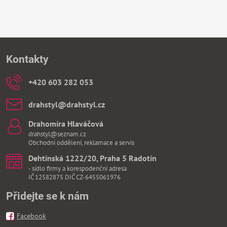
Kontakty
+420 603 282 053
drahstyl​@drahstyl​.cz
Drahomíra Hlaváčová
drahstyl@seznam.cz
Obchodní oddělení, reklamace a servis
Dehtínská 1222/20, Praha 5 Radotín
- sídlo firmy a korespodenční adresa
IČ 12582875 DIČ CZ-6455061976
Přidejte se k nám
Facebook