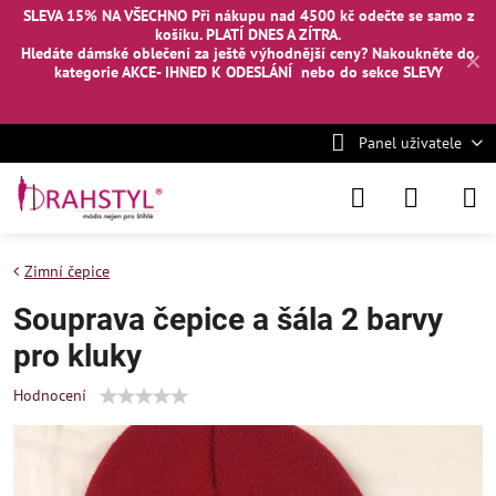
SLEVA 15% NA VŠECHNO Při nákupu nad 4500 kč odečte se samo z
košíku. PLATÍ DNES A ZÍTRA.
Hledáte dámské oblečení za ještě výhodnější ceny? Nakoukněte
do
✕
kategorie AKCE- IHNED K ODESLÁNÍ
nebo
do sekce SLEVY
Panel uživatele
Zimní čepice
Souprava čepice a šála 2 barvy
pro kluky
Hodnocení