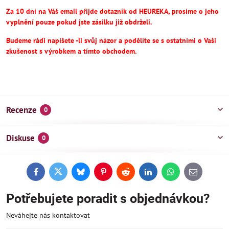
Za 10 dní na Váš email přijde dotazník od HEUREKA, prosíme o jeho
vyplnění pouze pokud jste zásilku již obdrželi.
Budeme rádi napíšete -li svůj názor a podělíte se s ostatními o Vaši
zkušenost s výrobkem a tímto obchodem.
Recenze
0
Diskuse
0
Facebook
Twitter
Bluesky
Pinterest
Reddit
LinkedIn
WhatsApp
E-
mail
Potřebujete poradit s objednávkou?
Neváhejte nás kontaktovat