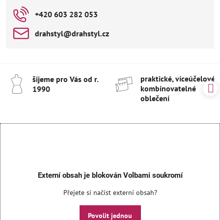
+420 603 282 053
drahstyl​@drahstyl​.cz
praktické, víceúčelové 
šijeme pro Vás od r​.
kombinovatelné
1990
oblečení
Externí obsah je blokován Volbami soukromí
Přejete si načíst externí obsah?
Povolit jednou