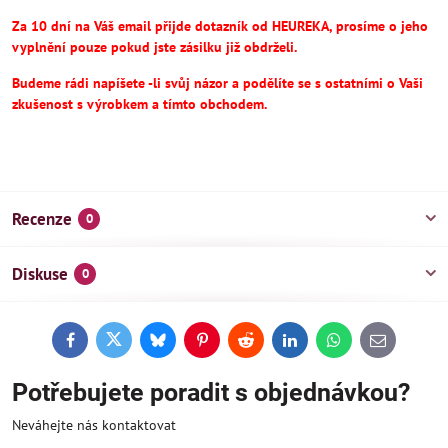
Za 10 dní na Váš email přijde dotazník od HEUREKA, prosíme o jeho
vyplnění pouze pokud jste zásilku již obdrželi.
Budeme rádi napíšete -li svůj názor a podělíte se s ostatními o Vaši
zkušenost s výrobkem a tímto obchodem.
Recenze
0
Diskuse
0
Facebook
Twitter
Bluesky
Pinterest
Reddit
LinkedIn
WhatsApp
E-
mail
Potřebujete poradit s objednávkou?
Neváhejte nás kontaktovat