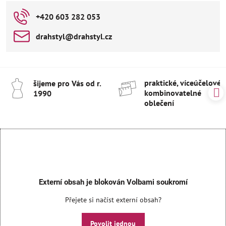
+420 603 282 053
drahstyl​@drahstyl​.cz
praktické, víceúčelové 
šijeme pro Vás od r​.
kombinovatelné
1990
oblečení
Externí obsah je blokován Volbami soukromí
Přejete si načíst externí obsah?
Povolit jednou