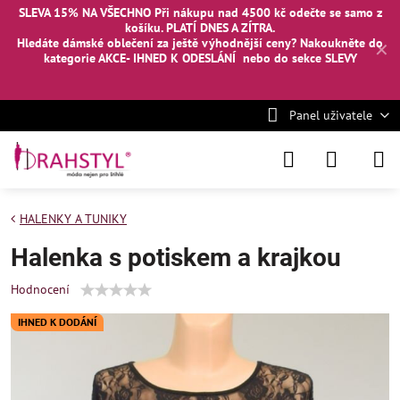
SLEVA 15% NA VŠECHNO Při nákupu nad 4500 kč odečte se samo z
košíku. PLATÍ DNES A ZÍTRA.
Hledáte dámské oblečení za ještě výhodnější ceny? Nakoukněte
do
✕
kategorie AKCE- IHNED K ODESLÁNÍ
nebo
do sekce SLEVY
Panel uživatele
HALENKY A TUNIKY
Halenka s potiskem a krajkou
Hodnocení
IHNED K DODÁNÍ