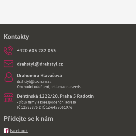
Kontakty
+420 603 282 053
drahstyl​@drahstyl​.cz
Drahomíra Hlaváčová
drahstyl@seznam.cz
Obchodní oddělení, reklamace a servis
Dehtínská 1222/20, Praha 5 Radotín
- sídlo firmy a korespodenční adresa
IČ 12582875 DIČ CZ-6455061976
Přidejte se k nám
Facebook