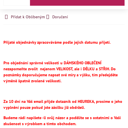
Přidat k Oblíbeným
Doručení
Přijaté objednávky zpracováváme podle jejich datumu přijetí.
Pro objednání správné velikosti u DÁMSKÉHO OBLEČENÍ
nezapomeňte
zvolit
nejenom VELIKOST, ale i DÉLKU a STŘIH.
Do
poznámky doporučujeme napsat své míry a výšku, tím předejděte
výměně špatně zvolené velikosti.
Za 10 dní na Váš email přijde dotazník od HEUREKA, prosíme o jeho
vyplnění pouze pokud jste zásilku již obdrželi.
Budeme rádi napíšete -li svůj názor a podělíte se s ostatními o Vaši
zkušenost s výrobkem a tímto obchodem.