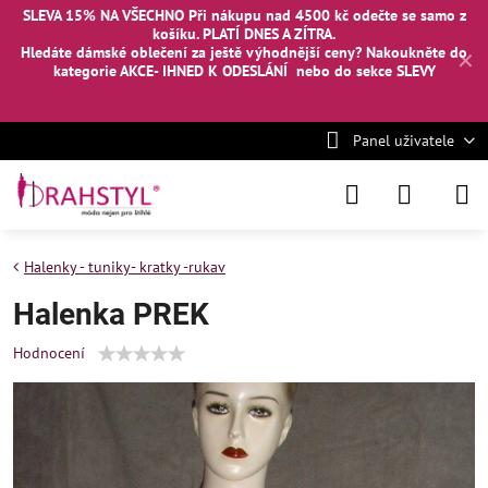
SLEVA 15% NA VŠECHNO Při nákupu nad 4500 kč odečte se samo z
košíku. PLATÍ DNES A ZÍTRA.
Hledáte dámské oblečení za ještě výhodnější ceny? Nakoukněte
do
✕
kategorie AKCE- IHNED K ODESLÁNÍ
nebo
do sekce SLEVY
Panel uživatele
Halenky - tuniky- kratky -rukav
Halenka PREK
Hodnocení