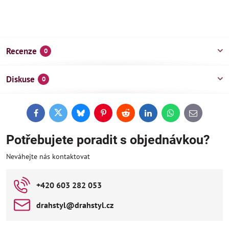
Recenze
0
Diskuse
0
Facebook
Twitter
Bluesky
Pinterest
Reddit
LinkedIn
WhatsApp
E-
mail
Potřebujete poradit s objednávkou?
Neváhejte nás kontaktovat
+420 603 282 053
drahstyl​@drahstyl​.cz