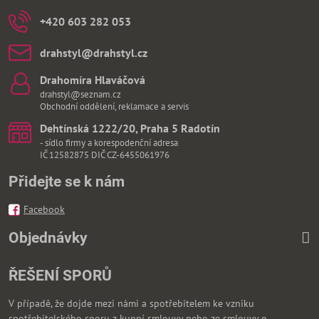
+420 603 282 053
drahstyl​@drahstyl​.cz
Drahomíra Hlaváčová
drahstyl@seznam.cz
Obchodní oddělení, reklamace a servis
Dehtínská 1222/20, Praha 5 Radotín
- sídlo firmy a korespodenční adresa
IČ 12582875 DIČ CZ-6455061976
Přidejte se k nám
Facebook
Objednávky
ŘEŠENÍ SPORŮ
V případě, že dojde mezi námi a spotřebitelem ke vzniku
spotřebitelského sporu z kupní smlouvy nebo ze smlouvy o