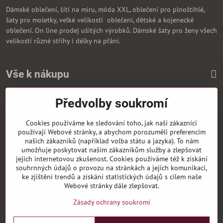
Dámské oblečení, šítí na míru, móda XXL, oblečení pro plnoštíhlé,
šaty pro moletky, velké velikosti oblečení, dětské a kojenecké
oblečení. On line prodej ušitých výrobků. Dámské šaty pro ženy všech
velikostí různé střihy i délky na přání.
Vše k nákupu
Předvolby soukromí
Zasíláme i na Slovensko
Cookies používáme ke sledování toho, jak naši zákazníci
používají Webové stránky, a abychom porozuměli preferencím
našich zákazníků (například volba státu a jazyka). To nám
umožňuje poskytovat našim zákazníkům služby a zlepšovat
jejich internetovou zkušenost. Cookies používáme též k získání
souhrnných údajů o provozu na stránkách a jejich komunikaci,
ke zjištění trendů a získání statistických údajů s cílem naše
Webové stránky dále zlepšovat.
Zásady ochrany soukromí