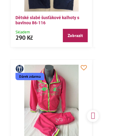
Dětské slabé šusťákové kalhoty s
Bavlněné letní kalh
bavlnou 86-116
104,110,116
Skladem
Skladem
Zobrazit
290 Kč
290 Kč