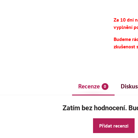
Za 10 dní 
vyplnění po
Budeme rádi
zkušenost 
Recenze
Diskus
0
Zatím bez hodnocení. Buď
Přidat recenzi