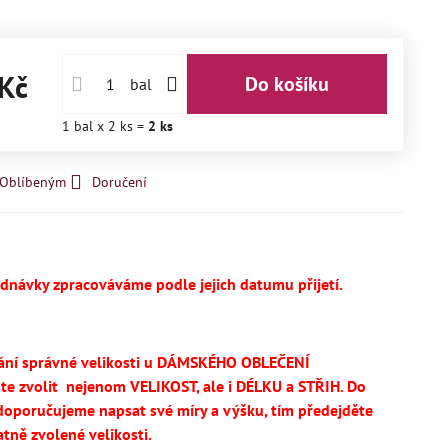
Kč
Do košíku
bal
1
bal
x 2 ks =
2
ks
k Oblíbeným
Doručení
ednávky zpracováváme podle jejich datumu přijetí.
ání správné velikosti u DÁMSKÉHO OBLEČENÍ
te
zvolit
nejenom VELIKOST, ale i DÉLKU a STŘIH.
Do
oporučujeme napsat své míry a výšku, tím předejděte
tně zvolené velikosti.