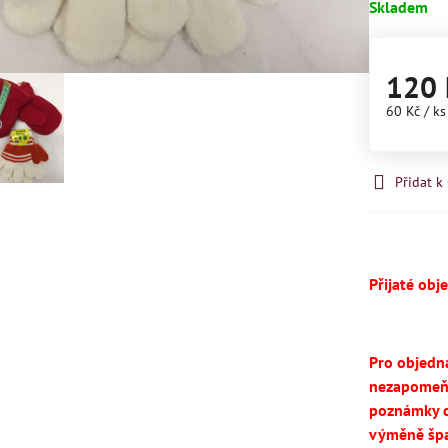
Skladem
120 
60 Kč
/ ks
Přidat 
Přijaté obj
Pro objedn
nezapomeň
poznámky d
výměně špa