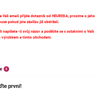
na Váš email přijde dotazník od HEUREKA, prosíme o jeho
uze pokud jste zásilku již obdrželi.
 napíšete -li svůj názor a podělíte se s ostatními o Vaši
s výrobkem a tímto obchodem.
e
0
te první!