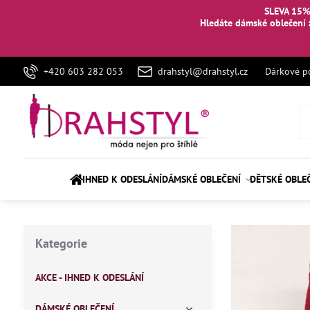
SLEVA 15%
Hledáte dámské oblečení 
+420 603 282 053
drahstyl@drahstyl.cz
Dárkové p
IHNED K ODESLÁNÍ
DÁMSKÉ OBLEČENÍ
DĚTSKÉ OBLE
Kategorie
AKCE - IHNED K ODESLÁNÍ
DÁMSKÉ OBLEČENÍ