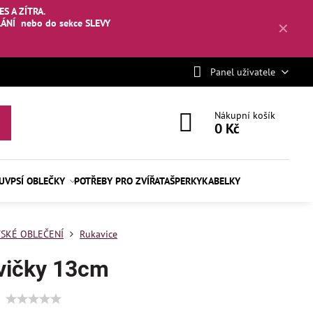
S A ZÍTRA.
LÁNÍ
nebo
do sekce SLEVY
✕
Panel uživatele
Nákupní košík
0 Kč
BUV
PSÍ OBLEČKY
POTŘEBY PRO ZVÍŘATA
ŠPERKY
KABELKY
SKÉ OBLEČENÍ
Rukavice
vičky 13cm