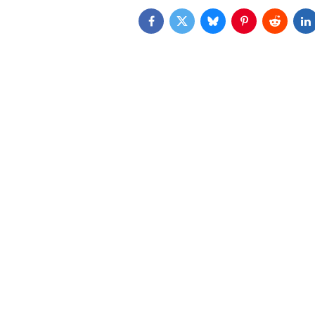
Facebook
Twitter
Bluesky
Pinterest
Reddit
L
AKCE
ČE