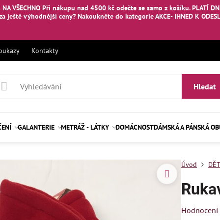
 NA VŠECHNO Při nákupu nad 4500 kč odečte se samo z košíku. PLATÍ DNE
za ještě výhodnější ceny? Nakoukněte
do kategorie AKCE- IHNED K ODES
oukazy
Kontakty
Hledat
ČENÍ
GALANTERIE
METRÁŽ - LÁTKY
DOMÁCNOST
DÁMSKÁ A PÁNSKÁ O
Úvod
DĚT
Ruka
Hodnocení