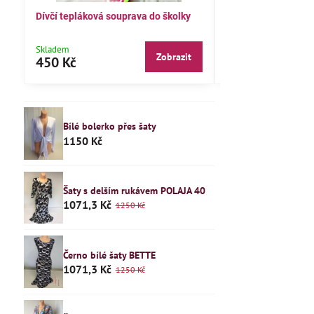
souprava do školky
Dětské pyžamo 122
B
k
Skladem
S
Zobrazit
Zobrazit
240 Kč
1
Bílé bolerko přes šaty
1150 Kč
Šaty s delším rukávem POLAJA 40
1071,3 Kč
1250 Kč
Černo bílé šaty BETTE
1071,3 Kč
1250 Kč