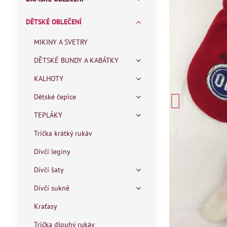
DĚTSKÉ OBLEČENÍ
MIKINY A SVETRY
DĚTSKÉ BUNDY A KABÁTKY
KALHOTY
Dětské čepice
TEPLÁKY
Trička krátký rukáv
Dívčí legíny
Dívčí šaty
Dívčí sukně
Kraťasy
Trička dlouhý rukáv