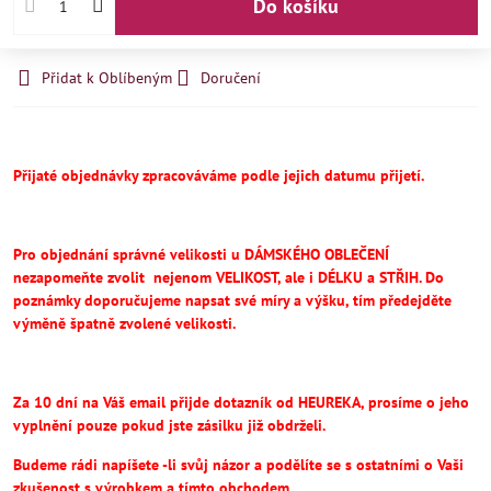
Do košíku
Přidat k Oblíbeným
Doručení
Přijaté objednávky zpracováváme podle jejich datumu přijetí.
Pro objednání správné velikosti u DÁMSKÉHO OBLEČENÍ
nezapomeňte
zvolit
nejenom VELIKOST, ale i DÉLKU a STŘIH.
Do
poznámky doporučujeme napsat své míry a výšku, tím předejděte
výměně špatně zvolené velikosti.
Za 10 dní na Váš email přijde dotazník od HEUREKA, prosíme o jeho
vyplnění pouze pokud jste zásilku již obdrželi.
Budeme rádi napíšete -li svůj názor a podělíte se s ostatními o Vaši
zkušenost s výrobkem a tímto obchodem.