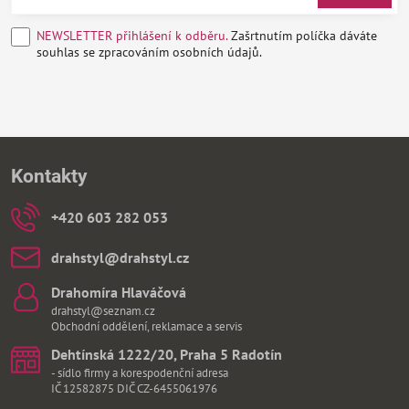
NEWSLETTER přihlášení k odběru.
Zašrtnutím políčka dáváte
souhlas se zpracováním osobních údajů.
Kontakty
+420 603 282 053
drahstyl​@drahstyl​.cz
Drahomíra Hlaváčová
drahstyl@seznam.cz
Obchodní oddělení, reklamace a servis
Dehtínská 1222/20, Praha 5 Radotín
- sídlo firmy a korespodenční adresa
IČ 12582875 DIČ CZ-6455061976