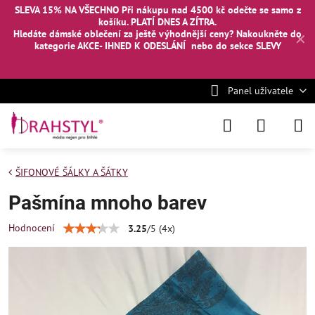
SLEVA 15% NA VŠECHNO Při nákupu nad 4500 kč odečte se samo z
košíku. PLATÍ DNES A ZÍTRA.
Hledáte dámské oblečení za ještě výhodnější ceny? Nakoukněte
do
✕
kategorie AKCE- IHNED K ODESLÁNÍ
nebo
do sekce SLEVY
Panel uživatele
ŠIFONOVÉ ŠÁLKY A ŠÁTKY
Pašmína mnoho barev
Hodnocení
3.25
/
5
(
4
x)