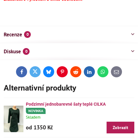
Recenze
0
Diskuse
0
Facebook
Twitter
Bluesky
Pinterest
Reddit
LinkedIn
WhatsApp
E-
mail
Alternativní produkty
Podzimní jednobarevné šaty teplé CILKA
NOVINKA
Skladem
od 1350 Kč
Zobrazit