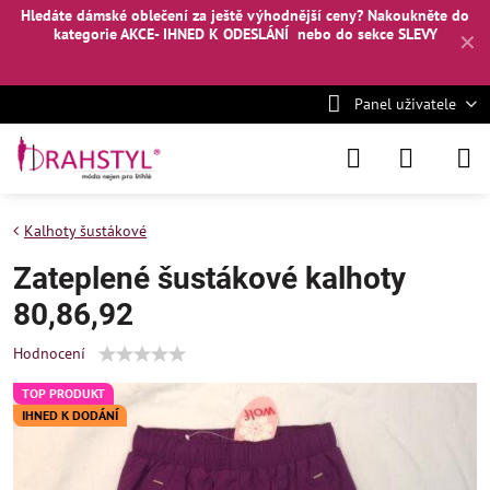
Hledáte dámské oblečení za ještě výhodnější ceny? Nakoukněte
do
kategorie AKCE- IHNED K ODESLÁNÍ
nebo
do sekce SLEVY
✕
Panel uživatele
Kalhoty šustákové
Zateplené šustákové kalhoty
80,86,92
Hodnocení
TOP PRODUKT
IHNED K DODÁNÍ