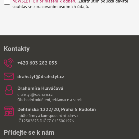
NEWSLETTER přihlášení k odběru.
Zašrtnutím políčka dáváte
souhlas se zpracováním osobních údajů.
Kontakty
+420 603 282 053
drahstyl​@drahstyl​.cz
Drahomíra Hlaváčová
drahstyl@seznam.cz
Obchodní oddělení, reklamace a servis
Dehtínská 1222/20, Praha 5 Radotín
- sídlo firmy a korespodenční adresa
IČ 12582875 DIČ CZ-6455061976
Přidejte se k nám