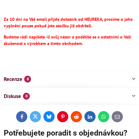
Za 10 dní na Váš email přijde dotazník od HEUREKA, prosíme o jeho
vyplnění pouze pokud jste zásilku již obdrželi.
Budeme rádi napíšete -li svůj názor a podělíte se s ostatními o Vaši
zkušenost s výrobkem a tímto obchodem.
Recenze
0
Diskuse
0
Facebook
Twitter
Bluesky
Pinterest
Reddit
LinkedIn
WhatsApp
E-
mail
Potřebujete poradit s objednávkou?