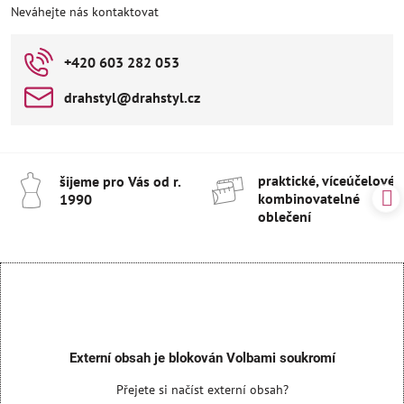
Neváhejte nás kontaktovat
+420 603 282 053
drahstyl​@drahstyl​.cz
praktické, víceúčelové 
šijeme pro Vás od r​.
kombinovatelné
1990
oblečení
Externí obsah je blokován Volbami soukromí
Přejete si načíst externí obsah?