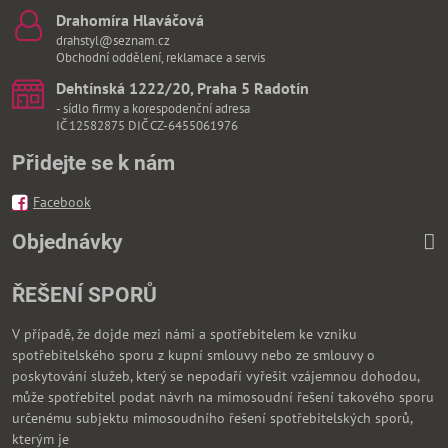
Drahomíra Hlaváčová
drahstyl@seznam.cz
Obchodní oddělení, reklamace a servis
Dehtínská 1222/20, Praha 5 Radotín
- sídlo firmy a korespodenční adresa
IČ 12582875 DIČ CZ-6455061976
Přidejte se k nám
Facebook
Objednávky
ŘEŠENÍ SPORŮ
V případě, že dojde mezi námi a spotřebitelem ke vzniku
spotřebitelského sporu z kupní smlouvy nebo ze smlouvy o
poskytování služeb, který se nepodaří vyřešit vzájemnou dohodou,
může spotřebitel podat návrh na mimosoudní řešení takového sporu
určenému subjektu mimosoudního řešení spotřebitelských sporů,
kterým je