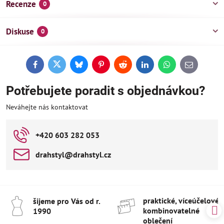
Recenze
0
Diskuse
0
Facebook
Twitter
Bluesky
Pinterest
Reddit
LinkedIn
WhatsApp
E-
mail
Potřebujete poradit s objednávkou?
Neváhejte nás kontaktovat
+420 603 282 053
drahstyl​@drahstyl​.cz
praktické, víceúčelové 
šijeme pro Vás od r​.
kombinovatelné
1990
oblečení