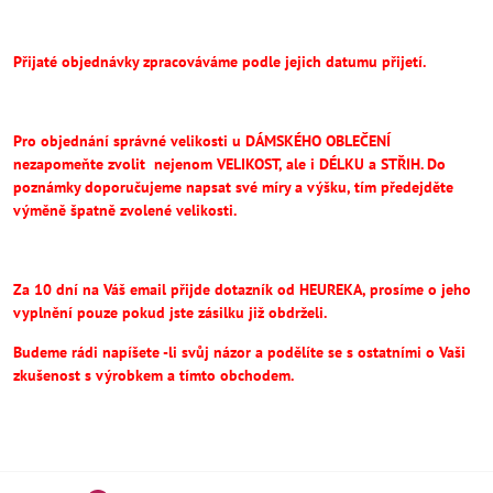
Přijaté objednávky zpracováváme podle jejich datumu přijetí.
Pro objednání správné velikosti u DÁMSKÉHO OBLEČENÍ
nezapomeňte
zvolit
nejenom VELIKOST, ale i DÉLKU a STŘIH.
Do
poznámky doporučujeme napsat své míry a výšku, tím předejděte
výměně špatně zvolené velikosti.
Za 10 dní na Váš email přijde dotazník od HEUREKA, prosíme o jeho
vyplnění pouze pokud jste zásilku již obdrželi.
Budeme rádi napíšete -li svůj názor a podělíte se s ostatními o Vaši
zkušenost s výrobkem a tímto obchodem.