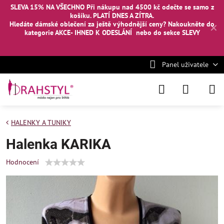
SLEVA 15% NA VŠECHNO Při nákupu nad 4500 kč odečte se samo z
košíku. PLATÍ DNES A ZÍTRA.
Hledáte dámské oblečení za ještě výhodnější ceny? Nakoukněte
do
✕
kategorie AKCE- IHNED K ODESLÁNÍ
nebo
do sekce SLEVY
Panel uživatele
HALENKY A TUNIKY
Halenka KARIKA
Hodnocení