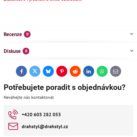
Recenze
0
Diskuse
0
Facebook
Twitter
Bluesky
Pinterest
Reddit
LinkedIn
WhatsApp
E-
mail
Potřebujete poradit s objednávkou?
Neváhejte nás kontaktovat
+420 603 282 053
drahstyl​@drahstyl​.cz