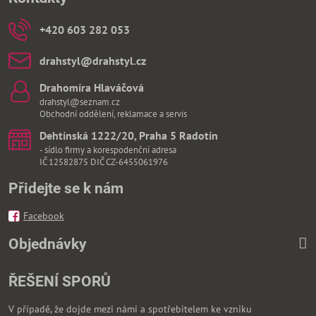
+420 603 282 053
drahstyl​@drahstyl​.cz
Drahomíra Hlaváčová
drahstyl@seznam.cz
Obchodní oddělení, reklamace a servis
Dehtínská 1222/20, Praha 5 Radotín
- sídlo firmy a korespodenční adresa
IČ 12582875 DIČ CZ-6455061976
Přidejte se k nám
Facebook
Objednávky
ŘEŠENÍ SPORŮ
V případě, že dojde mezi námi a spotřebitelem ke vzniku