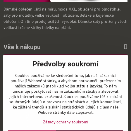
Dámské oblečení, šítí na míru, móda XXL, oblečení pro plnoštíhlé,
šaty pro moletky, velké velikosti oblečení, dětské a kojenecké
oblečení. On line prodej ušitých výrobků. Dámské šaty pro ženy všech
velikostí různé střihy i délky na přání.
Vše k nákupu
Předvolby soukromí
Zasíláme i na Slovensko
Cookies používáme ke sledování toho, jak naši zákazníci
používají Webové stránky, a abychom porozuměli preferencím
našich zákazníků (například volba státu a jazyka). To nám
umožňuje poskytovat našim zákazníkům služby a zlepšovat
jejich internetovou zkušenost. Cookies používáme též k získání
souhrnných údajů o provozu na stránkách a jejich komunikaci,
ke zjištění trendů a získání statistických údajů s cílem naše
Webové stránky dále zlepšovat.
Zásady ochrany soukromí