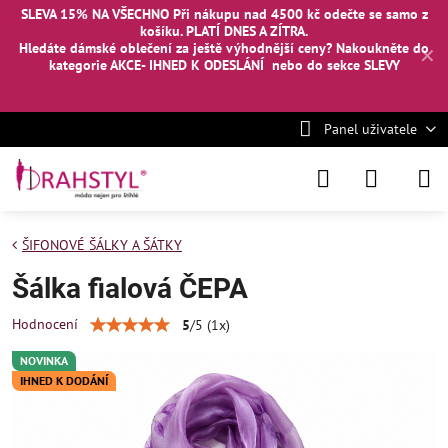
SLEVA 15% NA VŠECHNO Při nákupu nad 4500 kč odečte se samo z
košíku. PLATÍ DNES A ZÍTRA.
Hledáte dámské oblečení za ještě výhodnější ceny? Nakoukněte
do
✕
kategorie AKCE- IHNED K ODESLÁNÍ
nebo
do sekce SLEVY
Panel uživatele
ŠIFONOVÉ ŠÁLKY A ŠÁTKY
Šálka fialová ČEPA
Hodnocení
5
/
5
(
1
x)
NOVINKA
IHNED K DODÁNÍ