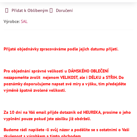
Přidat k Oblíbeným
Doručení
Výrobce:
SAL
Přijaté objednávky zpracováváme podle jejich datumu přijetí.
Pro objednání správné velikosti u DÁMSKÉHO OBLEČENÍ
nezapomeňte
zvolit
nejenom VELIKOST, ale i DÉLKU a STŘIH.
Do
poznámky doporučujeme napsat své míry a výšku, tím předejděte
výměně špatně zvolené velikosti.
Za 10 dní na Váš email přijde dotazník od HEUREKA, prosíme o jeho
vyplnění pouze pokud jste zásilku již obdrželi.
Budeme rádi napíšete -li svůj názor a podělíte se s ostatními o Vaši
zkušenost s výrobkem a tímto obchodem.