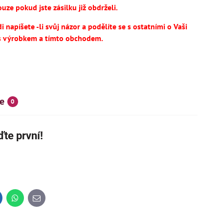
uze pokud jste zásilku již obdrželi.
 napíšete -li svůj názor a podělíte se s ostatními o Vaši
s výrobkem a tímto obchodem.
e
0
te první!
inkedIn
WhatsApp
E-
mail