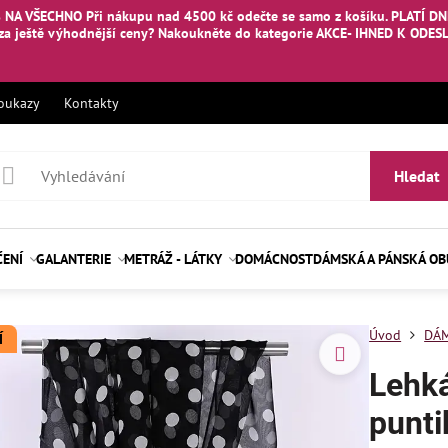
 NA VŠECHNO Při nákupu nad 4500 kč odečte se samo z košíku. PLATÍ DNE
za ještě výhodnější ceny? Nakoukněte
do kategorie AKCE- IHNED K ODES
oukazy
Kontakty
Hledat
ČENÍ
GALANTERIE
METRÁŽ - LÁTKY
DOMÁCNOST
DÁMSKÁ A PÁNSKÁ O
Úvod
DÁM
Í
Lehká
punti