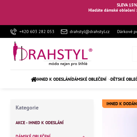
SLEVA 15%
Hledáte dámské oblečení 
+420 603 282 053
drahstyl@drahstyl.cz
Dárkové p
IHNED K ODESLÁNÍ
DÁMSKÉ OBLEČENÍ
DĚTSKÉ OBLE
IHNED K DODÁN
Kategorie
AKCE - IHNED K ODESLÁNÍ
DÁMSKÉ OBLEČENÍ