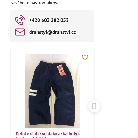
Neváhejte nás kontaktovat
+420 603 282 053
drahstyl​@drahstyl​.cz
AKCE
Dětské slabé šusťákové kalhoty s
Bavlněné letní kalh