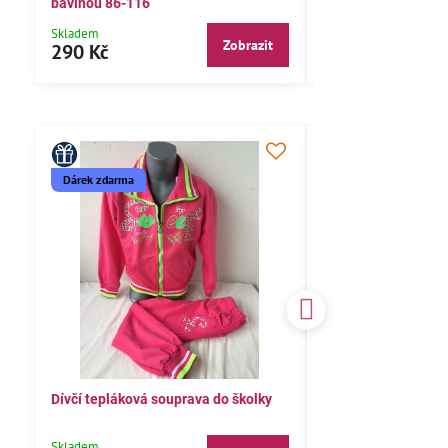
bavlnou 86-116
104,110,116
Skladem
Skladem
Zobrazit
290 Kč
290 Kč
Dárek zdarma
Dívčí tepláková souprava do školky
Dětské pyžamo 122
Skladem
Skladem