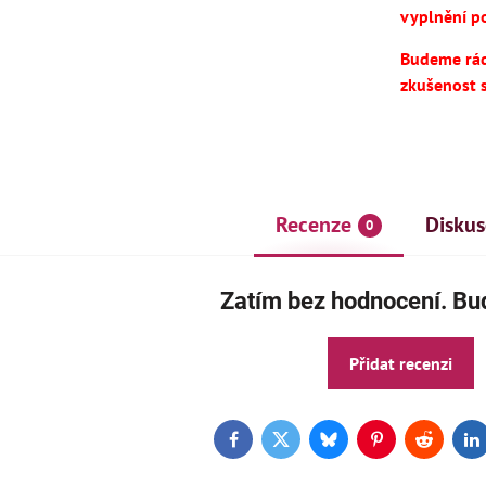
vyplnění po
Budeme rádi
zkušenost 
Recenze
Diskus
0
Zatím bez hodnocení. Buď
Přidat recenzi
Facebook
Twitter
Bluesky
Pinterest
Reddit
L