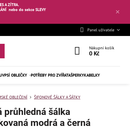
S A ZÍTRA.
LÁNÍ
nebo
do sekce SLEVY
✕
Panel uživatele
Nákupní košík
0 Kč
BUV
PSÍ OBLEČKY
POTŘEBY PRO ZVÍŘATA
ŠPERKY
KABELKY
SKÉ OBLEČENÍ
ŠIFONOVÉ ŠÁLKY A ŠÁTKY
 průhledná šálka
kovaná modrá a černá