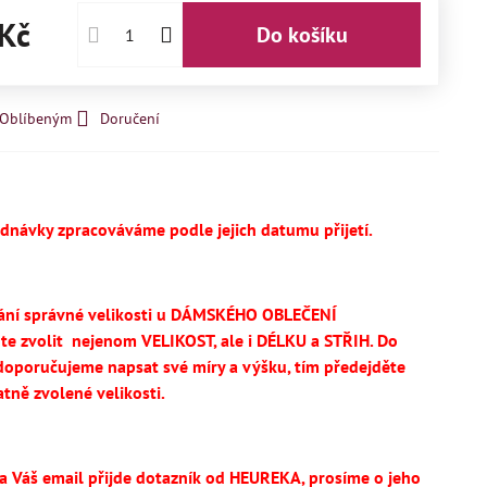
Kč
Do košíku
k Oblíbeným
Doručení
ednávky zpracováváme podle jejich datumu přijetí.
ání správné velikosti u DÁMSKÉHO OBLEČENÍ
te
zvolit
nejenom VELIKOST, ale i DÉLKU a STŘIH.
Do
oporučujeme napsat své míry a výšku, tím předejděte
tně zvolené velikosti.
na Váš email přijde dotazník od HEUREKA, prosíme o jeho