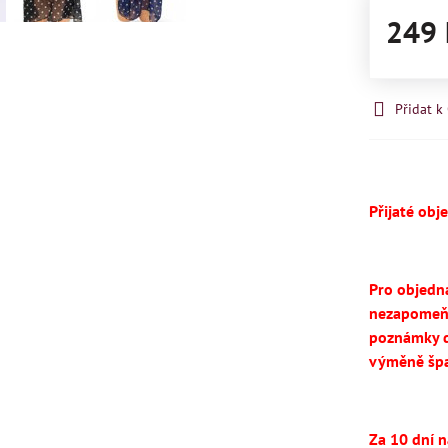
249 
Přidat 
Přijaté obj
Pro objedn
nezapomeň
poznámky d
výměně špa
Za 10 dní 