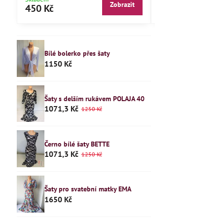
Zobrazit
450 Kč
240 Kč
Bílé bolerko přes šaty
1150 Kč
Šaty s delším rukávem POLAJA 40
1071,3 Kč
1250 Kč
Černo bílé šaty BETTE
1071,3 Kč
1250 Kč
Šaty pro svatební matky EMA
1650 Kč