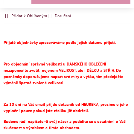
Přidat k Oblíbeným
Doručení
Přijaté objednávky zpracováváme podle jejich datumu přijetí.
Pro objednání správné velikosti u DÁMSKÉHO OBLEČENÍ
nezapomeňte
zvolit
nejenom VELIKOST, ale i DÉLKU a STŘIH.
Do
poznámky doporučujeme napsat své míry a výšku, tím předejděte
výměně špatně zvolené velikosti.
Za 10 dní na Váš email přijde dotazník od HEUREKA, prosíme o jeho
vyplnění pouze pokud jste zásilku již obdrželi.
Budeme rádi napíšete -li svůj názor a podělíte se s ostatními o Vaši
zkušenost s výrobkem a tímto obchodem.