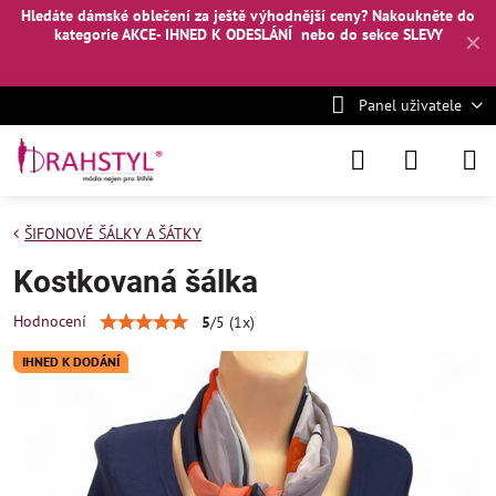
Hledáte dámské oblečení za ještě výhodnější ceny? Nakoukněte
do
kategorie AKCE- IHNED K ODESLÁNÍ
nebo
do sekce SLEVY
✕
Panel uživatele
ŠIFONOVÉ ŠÁLKY A ŠÁTKY
Kostkovaná šálka
Hodnocení
5
/
5
(
1
x)
IHNED K DODÁNÍ