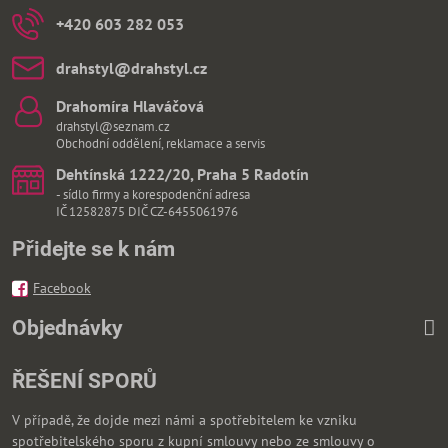
+420 603 282 053
drahstyl​@drahstyl​.cz
Drahomíra Hlaváčová
drahstyl@seznam.cz
Obchodní oddělení, reklamace a servis
Dehtínská 1222/20, Praha 5 Radotín
- sídlo firmy a korespodenční adresa
IČ 12582875 DIČ CZ-6455061976
Přidejte se k nám
Facebook
Objednávky
ŘEŠENÍ SPORŮ
V případě, že dojde mezi námi a spotřebitelem ke vzniku
spotřebitelského sporu z kupní smlouvy nebo ze smlouvy o