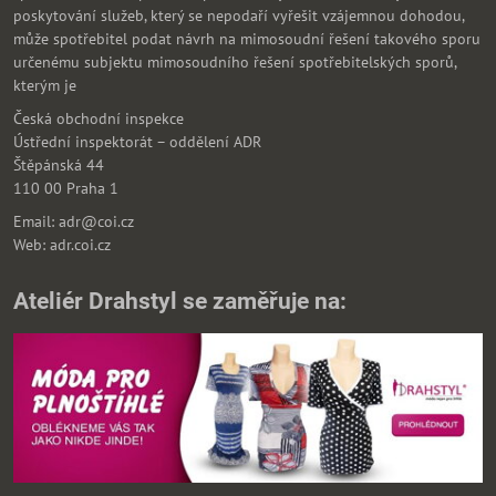
poskytování služeb, který se nepodaří vyřešit vzájemnou dohodou,
může spotřebitel podat návrh na mimosoudní řešení takového sporu
určenému subjektu mimosoudního řešení spotřebitelských sporů,
kterým je
Česká obchodní inspekce
Ústřední inspektorát – oddělení ADR
Štěpánská 44
110 00 Praha 1
Email: adr@coi.cz
Web: adr.coi.cz
Ateliér Drahstyl se zaměřuje na: