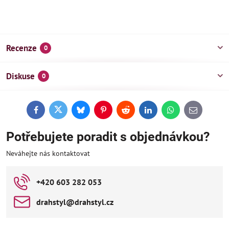
Recenze
0
Diskuse
0
Facebook
Twitter
Bluesky
Pinterest
Reddit
LinkedIn
WhatsApp
E-
mail
Potřebujete poradit s objednávkou?
Neváhejte nás kontaktovat
+420 603 282 053
drahstyl​@drahstyl​.cz