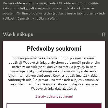
Dámské oblečení, šítí na míru, móda XXL, oblečení pro plnoštíhlé,
šaty pro moletky, velké velikosti oblečení, dětské a kojenecké
oblečení. On line prodej ušitých výrobků. Dámské šaty pro ženy všech
velikostí různé střihy i délky na přání.
Vše k nákupu
Předvolby soukromí
Zasíláme i na Slovensko
Cookies používáme ke sledování toho, jak naši zákazníci
používají Webové stránky, a abychom porozuměli preferencím
našich zákazníků (například volba státu a jazyka). To nám
umožňuje poskytovat našim zákazníkům služby a zlepšovat
jejich internetovou zkušenost. Cookies používáme též k získání
souhrnných údajů o provozu na stránkách a jejich komunikaci,
ke zjištění trendů a získání statistických údajů s cílem naše
Webové stránky dále zlepšovat.
Zásady ochrany soukromí