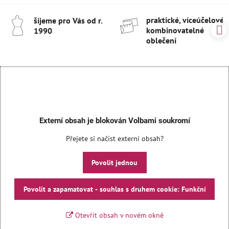
praktické, víceúčelové 
šijeme pro Vás od r​.
kombinovatelné
1990
oblečení
Externí obsah je blokován Volbami soukromí
Přejete si načíst externí obsah?
Povolit jednou
Povolit a zapamatovat - souhlas s druhem cookie: Funkční
Otevřít obsah v novém okně