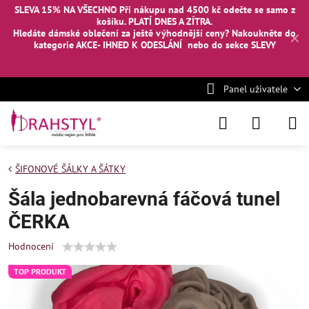
SLEVA 15% NA VŠECHNO Při nákupu nad 4500 kč odečte se samo z
košíku. PLATÍ DNES A ZÍTRA.
Hledáte dámské oblečení za ještě výhodnější ceny? Nakoukněte
do
✕
kategorie AKCE- IHNED K ODESLÁNÍ
nebo
do sekce SLEVY
Panel uživatele
ŠIFONOVÉ ŠÁLKY A ŠÁTKY
Šála jednobarevná fáčová tunel
ČERKA
Hodnocení
TOP PRODUKT