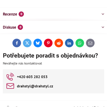
Recenze
0
Diskuse
0
Facebook
Twitter
Bluesky
Pinterest
Reddit
LinkedIn
WhatsApp
E-
mail
Potřebujete poradit s objednávkou?
Neváhejte nás kontaktovat
+420 603 282 053
drahstyl​@drahstyl​.cz