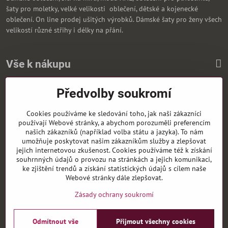
šaty pro moletky, velké velikosti oblečení, dětské a kojenecké
oblečení. On line prodej ušitých výrobků. Dámské šaty pro ženy všech
velikostí různé střihy i délky na přání.
Vše k nákupu
Předvolby soukromí
Zasíláme i na Slovensko
Cookies používáme ke sledování toho, jak naši zákazníci
používají Webové stránky, a abychom porozuměli preferencím
našich zákazníků (například volba státu a jazyka). To nám
umožňuje poskytovat našim zákazníkům služby a zlepšovat
jejich internetovou zkušenost. Cookies používáme též k získání
souhrnných údajů o provozu na stránkách a jejich komunikaci,
ke zjištění trendů a získání statistických údajů s cílem naše
Webové stránky dále zlepšovat.
Zásady ochrany soukromí
Odmítnout vše
Přijmout všechny cookies