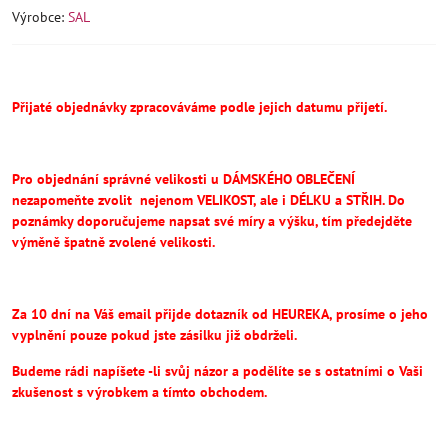
Výrobce:
SAL
Přijaté objednávky zpracováváme podle jejich datumu přijetí.
Pro objednání správné velikosti u DÁMSKÉHO OBLEČENÍ
nezapomeňte
zvolit
nejenom VELIKOST, ale i DÉLKU a STŘIH.
Do
poznámky doporučujeme napsat své míry a výšku, tím předejděte
výměně špatně zvolené velikosti.
Za 10 dní na Váš email přijde dotazník od HEUREKA, prosíme o jeho
vyplnění pouze pokud jste zásilku již obdrželi.
Budeme rádi napíšete -li svůj názor a podělíte se s ostatními o Vaši
zkušenost s výrobkem a tímto obchodem.