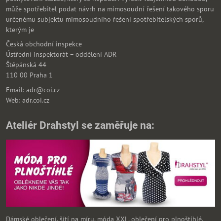
může spotřebitel podat návrh na mimosoudní řešení takového sporu
určenému subjektu mimosoudního řešení spotřebitelských sporů,
kterým je
Česká obchodní inspekce
Ústřední inspektorát – oddělení ADR
Štěpánská 44
110 00 Praha 1
Email: adr@coi.cz
Web: adr.coi.cz
Ateliér Drahstyl se zaměřuje na:
Dámské oblečení, šítí na míru, móda XXL, oblečení pro plnoštíhlé,