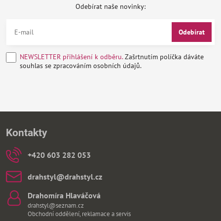
Odebírat naše novinky:
Odebírat
NEWSLETTER přihlášení k odběru.
Zašrtnutím políčka dáváte
souhlas se zpracováním osobních údajů.
Kontakty
+420 603 282 053
drahstyl​@drahstyl​.cz
Drahomíra Hlaváčová
drahstyl@seznam.cz
Obchodní oddělení, reklamace a servis