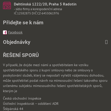
Dehtínská 1222/20, Praha 5 Radotín
- sídlo firmy a korespodenční adresa
IČ 12582875 DIČ CZ-6455061976
Přidejte se k nám
Facebook
Objednávky
ŘEŠENÍ SPORŮ
V případě, že dojde mezi námi a spotřebitelem ke vzniku
spotřebitelského sporu z kupní smlouvy nebo ze smlouvy o
poskytování služeb, který se nepodaří vyřešit vzájemnou dohodou,
může spotřebitel podat návrh na mimosoudní řešení takového sporu
určenému subjektu mimosoudního řešení spotřebitelských sporů,
kterým je
Česká obchodní inspekce
Ústřední inspektorát – oddělení ADR
Štěpánská 44