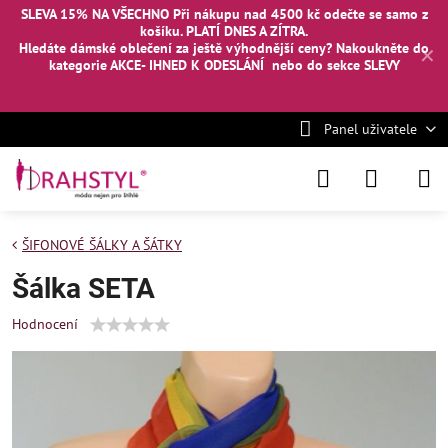
SLEVA 15% NA VŠECHNO Při nákupu nad 4500 kč odečte se samo z
košíku. PLATÍ DNES A ZÍTRA.
Hledáte dámské oblečení za ještě výhodnější ceny? Nakoukněte
do
✕
kategorie AKCE- IHNED K ODESLÁNÍ
nebo
do sekce SLEVY
Panel uživatele
ŠIFONOVÉ ŠÁLKY A ŠÁTKY
Šálka SETA
Hodnocení