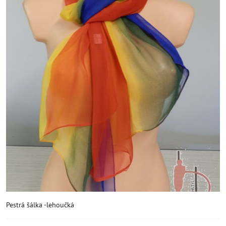
Pestrá šálka -lehoučká