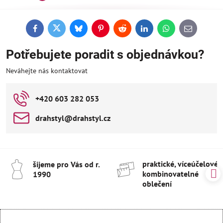
Facebook
Twitter
Bluesky
Pinterest
Reddit
LinkedIn
WhatsApp
E-
mail
Potřebujete poradit s objednávkou?
Neváhejte nás kontaktovat
+420 603 282 053
drahstyl​@drahstyl​.cz
praktické, víceúčelové 
šijeme pro Vás od r​.
kombinovatelné
1990
oblečení