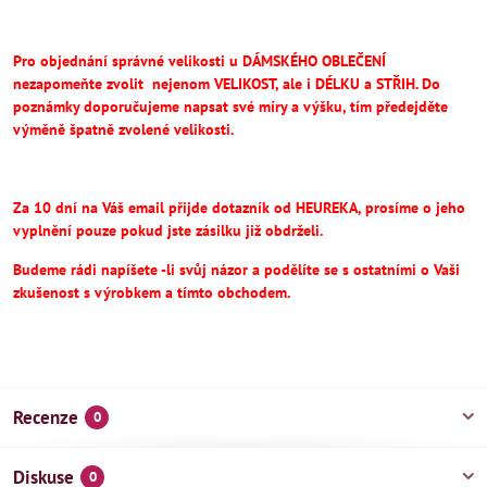
Pro objednání správné velikosti u DÁMSKÉHO OBLEČENÍ
nezapomeňte
zvolit
nejenom VELIKOST, ale i DÉLKU a STŘIH.
Do
poznámky doporučujeme napsat své míry a výšku, tím předejděte
výměně špatně zvolené velikosti.
Za 10 dní na Váš email přijde dotazník od HEUREKA, prosíme o jeho
vyplnění pouze pokud jste zásilku již obdrželi.
Budeme rádi napíšete -li svůj názor a podělíte se s ostatními o Vaši
zkušenost s výrobkem a tímto obchodem.
Recenze
0
Diskuse
0