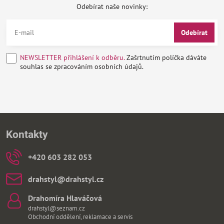
Odebírat naše novinky:
Odebírat
NEWSLETTER přihlášení k odběru.
Zašrtnutím políčka dáváte
souhlas se zpracováním osobních údajů.
Kontakty
+420 603 282 053
drahstyl​@drahstyl​.cz
Drahomíra Hlaváčová
drahstyl@seznam.cz
Obchodní oddělení, reklamace a servis