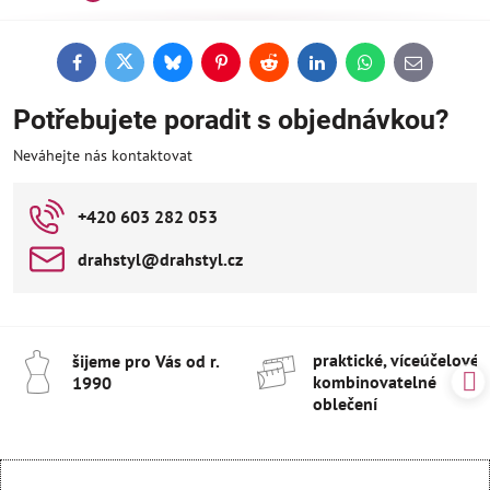
Facebook
Twitter
Bluesky
Pinterest
Reddit
LinkedIn
WhatsApp
E-
mail
Potřebujete poradit s objednávkou?
Neváhejte nás kontaktovat
+420 603 282 053
drahstyl​@drahstyl​.cz
praktické, víceúčelové 
šijeme pro Vás od r​.
kombinovatelné
1990
oblečení