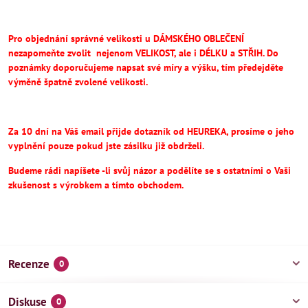
Pro objednání správné velikosti u DÁMSKÉHO OBLEČENÍ
nezapomeňte
zvolit
nejenom VELIKOST, ale i DÉLKU a STŘIH.
Do
poznámky doporučujeme napsat své míry a výšku, tím předejděte
výměně špatně zvolené velikosti.
Za 10 dní na Váš email přijde dotazník od HEUREKA, prosíme o jeho
vyplnění pouze pokud jste zásilku již obdrželi.
Budeme rádi napíšete -li svůj názor a podělíte se s ostatními o Vaši
zkušenost s výrobkem a tímto obchodem.
Recenze
0
Diskuse
0