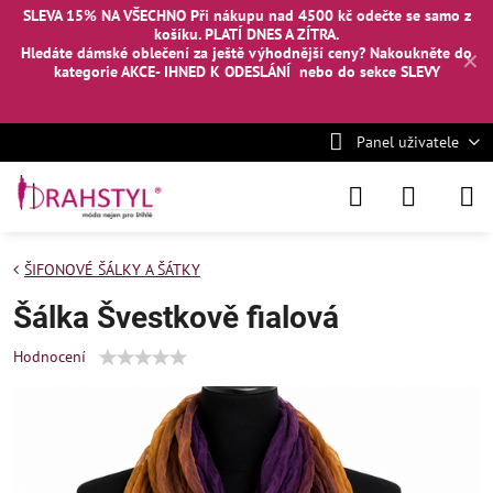
SLEVA 15% NA VŠECHNO Při nákupu nad 4500 kč odečte se samo z
košíku. PLATÍ DNES A ZÍTRA.
Hledáte dámské oblečení za ještě výhodnější ceny? Nakoukněte
do
✕
kategorie AKCE- IHNED K ODESLÁNÍ
nebo
do sekce SLEVY
Panel uživatele
ŠIFONOVÉ ŠÁLKY A ŠÁTKY
Šálka Švestkově fialová
Hodnocení