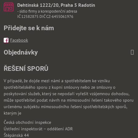
Dehtínská 1222/20, Praha 5 Radotín
- sídlo firmy a korespodenční adresa
IČ 12582875 DIČ CZ-6455061976
Přidejte se k nám
Facebook
Objednávky
ŘEŠENÍ SPORŮ
V případě, že dojde mezi námi a spotřebitelem ke vzniku
spotřebitelského sporu z kupní smlouvy nebo ze smlouvy o
poskytování služeb, který se nepodaří vyřešit vzájemnou dohodou,
může spotřebitel podat návrh na mimosoudní řešení takového sporu
určenému subjektu mimosoudního řešení spotřebitelských sporů,
kterým je
Česká obchodní inspekce
Ústřední inspektorát – oddělení ADR
Štěpánská 44