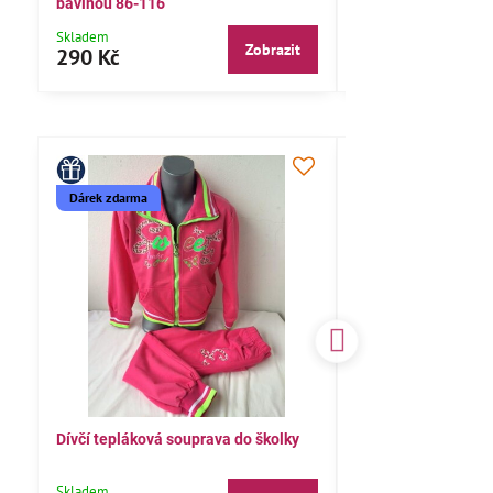
bavlnou 86-116
104,110,116
Skladem
Skladem
Zobrazit
290 Kč
290 Kč
Dárek zdarma
Dívčí tepláková souprava do školky
Dětské pyžamo 122
Skladem
Skladem