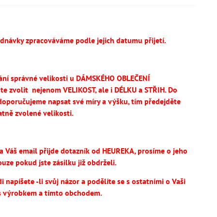
ednávky zpracováváme podle jejich datumu přijetí.
ání správné velikosti u DÁMSKÉHO OBLEČENÍ
te
zvolit
nejenom VELIKOST, ale i DÉLKU a STŘIH.
Do
oporučujeme napsat své míry a výšku, tím předejděte
tně zvolené velikosti.
na Váš email přijde dotazník od HEUREKA, prosíme o jeho
uze pokud jste zásilku již obdrželi.
 napíšete -li svůj názor a podělíte se s ostatními o Vaši
s výrobkem a tímto obchodem.