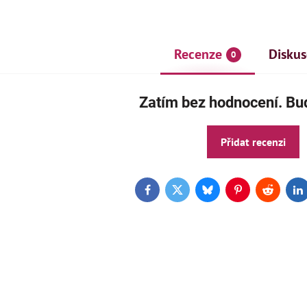
Recenze
Diskus
0
Zatím bez hodnocení. Buď
Přidat recenzi
Facebook
Twitter
Bluesky
Pinterest
Reddit
L