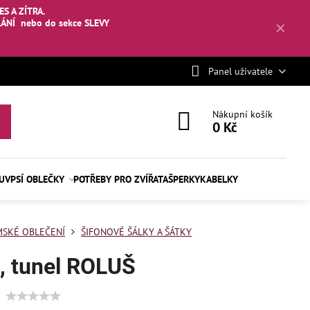
S A ZÍTRA.
LÁNÍ
nebo
do sekce SLEVY
✕
Panel uživatele
Nákupní košík
0 Kč
BUV
PSÍ OBLEČKY
POTŘEBY PRO ZVÍŘATA
ŠPERKY
KABELKY
SKÉ OBLEČENÍ
ŠIFONOVÉ ŠÁLKY A ŠÁTKY
, tunel ROLUŠ